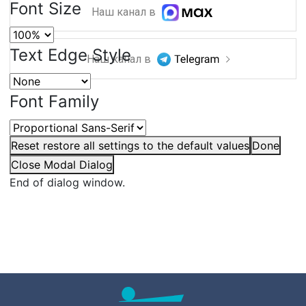
Font Size
Наш канал в
Text Edge Style
Наш канал в
Font Family
Reset
restore all settings to the default values
Done
Close Modal Dialog
End of dialog window.