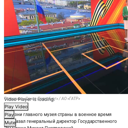
Video Player is loading.
Телеканал «Санкт-Петербург» / АО «ГАТР»
Play Video
О жизни главного музея страны в военное время
Play
рассказал генеральный директор Государственного
Mute