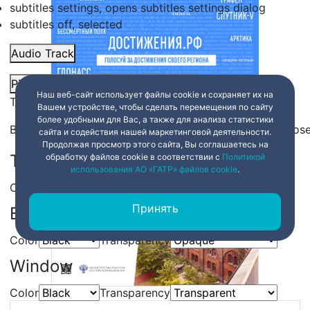
subtitles settings
, opens subtitles settings dialog
subtitles off
, selected
Audio Track
Picture-in-Picture
Fullscreen
Share
Наш веб-сайт использует файлы cookie и сохраняет их на
This is a modal window.
Вашем устройстве, чтобы сделать перемещения по сайту
более удобными для Вас, а также для анализа статистики
Beginning of dialog window. Escape will cancel and clos
сайта и содействия нашей маркетинговой деятельности.
Продолжая просмотр этого сайта, Вы соглашаетесь на
Text
обработку файлов cookie в соответствии с
Политикой
использования АО «ГАТР» файлов cookie
.
Color
Transparency
Принять
Background
Color
Transparency
Window
Color
Transparency