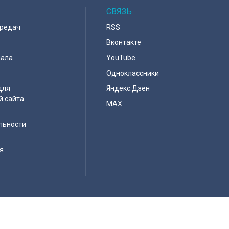
СВЯЗЬ
ередач
RSS
Вконтакте
нала
YouTube
Одноклассники
для
Яндекс.Дзен
й сайта
MAX
льности
я
e