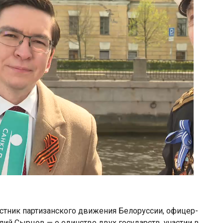
астник партизанского движения Белоруссии, офицер-
илий Сырцов — о единстве двух государств, участии в