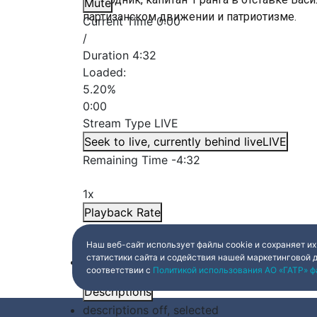
Mute
партизанском движении и патриотизме.
Current Time
0:00
/
Duration
4:32
Loaded
:
5.20%
0:00
Stream Type
LIVE
Seek to live, currently behind live
LIVE
Remaining Time
-
4:32
1x
Playback Rate
Chapters
Наш веб-сайт использует файлы cookie и сохраняет их
статистики сайта и содействия нашей маркетинговой 
Chapters
соответствии с
Политикой использования АО «ГАТР» ф
Descriptions
descriptions off
, selected