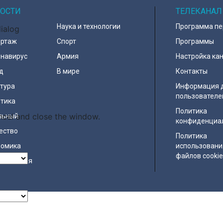
ОСТИ
ТЕЛЕКАНАЛ
Наука и технологии
Программа п
dialog
ортаж
Спорт
Программы
навирус
Армия
Настройка ка
д
В мире
Контакты
тура
Информация 
пользователе
тика
Политика
ncel and close the window.
льный
конфиденциа
ество
Политика
номика
использовани
файлов cooki
исшествия