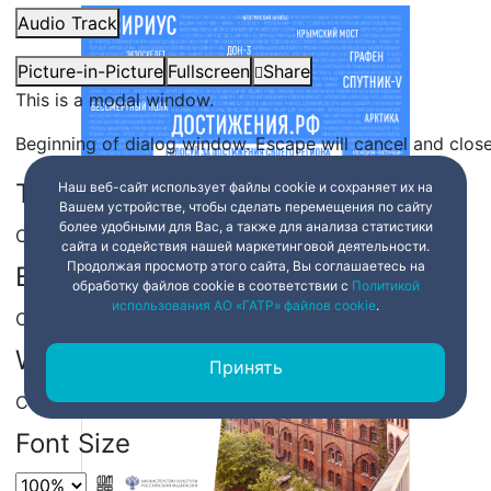
Audio Track
Picture-in-Picture
Fullscreen
Share
This is a modal window.
Beginning of dialog window. Escape will cancel and clos
Text
Наш веб-сайт использует файлы cookie и сохраняет их на
Вашем устройстве, чтобы сделать перемещения по сайту
более удобными для Вас, а также для анализа статистики
Color
Transparency
сайта и содействия нашей маркетинговой деятельности.
Продолжая просмотр этого сайта, Вы соглашаетесь на
Background
обработку файлов cookie в соответствии с
Политикой
использования АО «ГАТР» файлов cookie
.
Color
Transparency
Window
Принять
Color
Transparency
Font Size