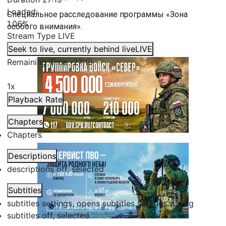
Loaded
:
Специальное расследование программы «Зона
1.06%
особого внимания».
Stream Type
LIVE
Seek to live, currently behind live
LIVE
Remaining Time
-
27:19
1x
Playback Rate
Chapters
Chapters
Descriptions
descriptions off
, selected
Subtitles
subtitles settings
, opens subtitles settings dialog
subtitles off
, selected