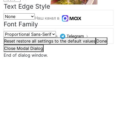
Text Edge Style
Наш канал в
Font Family
Наш канал в
Reset
restore all settings to the default values
Done
Close Modal Dialog
End of dialog window.