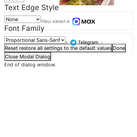
Text Edge Style
Наш канал в
Font Family
Наш канал в
Reset
restore all settings to the default values
Done
Close Modal Dialog
End of dialog window.