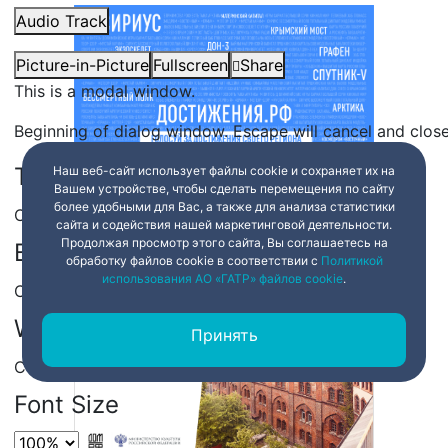
Audio Track
Picture-in-Picture
Fullscreen
Share
This is a modal window.
Beginning of dialog window. Escape will cancel and clos
Text
Наш веб-сайт использует файлы cookie и сохраняет их на
Вашем устройстве, чтобы сделать перемещения по сайту
более удобными для Вас, а также для анализа статистики
Color
Transparency
сайта и содействия нашей маркетинговой деятельности.
Продолжая просмотр этого сайта, Вы соглашаетесь на
Background
обработку файлов cookie в соответствии с
Политикой
использования АО «ГАТР» файлов cookie
.
Color
Transparency
Window
Принять
Color
Transparency
Font Size