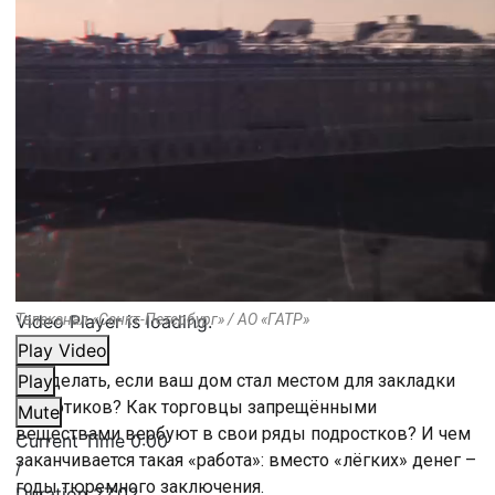
Video Player is loading.
Телеканал «Санкт-Петербург» / АО «ГАТР»
Play Video
Что делать, если ваш дом стал местом для закладки
Play
наркотиков? Как торговцы запрещёнными
Mute
веществами вербуют в свои ряды подростков? И чем
Current Time
0:00
заканчивается такая «работа»: вместо «лёгких» денег –
/
годы тюремного заключения.
Duration
27:02