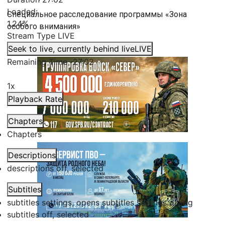
Loaded
:
Специальное расследование программы «Зона
1.24%
особого внимания»
Stream Type
LIVE
Seek to live, currently behind live
LIVE
Remaining Time
-
27:02
1x
Playback Rate
Chapters
Chapters
Descriptions
descriptions off
, selected
Subtitles
subtitles settings
, opens subtitles settings dialog
subtitles off
, selected