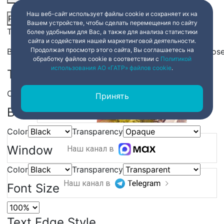
Наш веб-сайт использует файлы cookie и сохраняет их на
Picture-in-Picture
Fullscreen
Share
Вашем устройстве, чтобы сделать перемещения по сайту
This is a modal window.
более удобными для Вас, а также для анализа статистики
сайта и содействия нашей маркетинговой деятельности.
Продолжая просмотр этого сайта, Вы соглашаетесь на
Beginning of dialog window. Escape will cancel and clos
обработку файлов cookie в соответствии с
Политикой
использования АО «ГАТР» файлов cookie
.
Text
Color
Transparency
Принять
Background
Color
Transparency
Window
Наш канал в
Color
Transparency
Наш канал в
Font Size
Text Edge Style