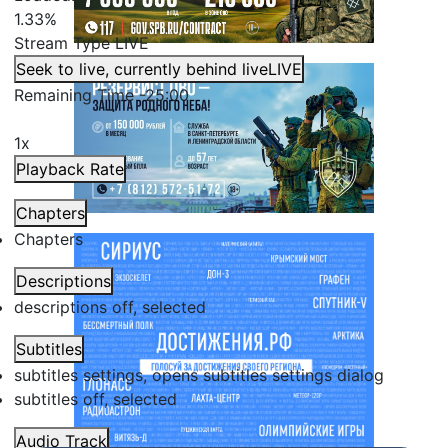
1.33%
Stream Type
LIVE
Seek to live, currently behind live
LIVE
Remaining Time
-
25:00
1x
Playback Rate
Chapters
Chapters
Descriptions
descriptions off
, selected
Subtitles
subtitles settings
, opens subtitles settings dialog
subtitles off
, selected
Audio Track