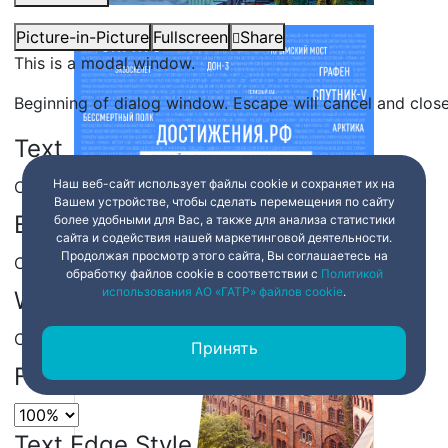
Picture-in-Picture
Fullscreen
Share
This is a modal window.
Beginning of dialog window. Escape will cancel and clos
Text
Наш веб-сайт использует файлы cookie и сохраняет их на
Color
Transparency
Вашем устройстве, чтобы сделать перемещения по сайту
Background
более удобными для Вас, а также для анализа статистики
сайта и содействия нашей маркетинговой деятельности.
Продолжая просмотр этого сайта, Вы соглашаетесь на
Color
Transparency
обработку файлов cookie в соответствии с
Политикой
использования АО «ГАТР» файлов cookie
.
Window
Color
Transparency
Принять
Font Size
Text Edge Style