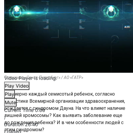
Video Player is loading.
Телеканал «Санкт-Петербург» / АО «ГАТР»
Play Video
Примерно каждый семисотый ребенок, согласно
Play
статистике Всемирной организации здравоохранения,
Mute
рождается с синдромом Дауна. На что влияет наличие
Current Time
0:00
лишней хромосомы? Как выявить заболевание еще
/
до рождения ребенка? И в чем особенности людей с
Duration
26:40
этим синдромом?
Loaded
: