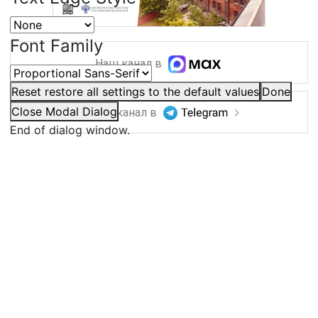
Font Family
Наш канал в
Reset
restore all settings to the default values
Done
Close Modal Dialog
Наш канал в
End of dialog window.