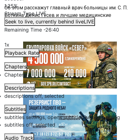
1.25%
Об этом расскажут главный врач больницы им. С. П.
Stream Type
LIVE
Боткина Денис Гусев и лучшие медицинские
Seek to live, currently behind live
LIVE
специалисты Петербурга.
Remaining Time
-
26:40
1x
Playback Rate
Chapters
Chapters
Descriptions
descriptions off
, selected
Subtitles
subtitles settings
, opens subtitles settings dialog
subtitles off
, selected
Audio Track