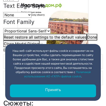
Text Edge Style
Font Family
Reset
restore all settings to the default values
Done
Close Modal Dialog
End of dialog window.
Наш веб-сайт использует файлы cookie и сохраняет их на
Вашем устройстве, чтобы сделать перемещения по сайту
более удобными для Вас, а также для анализа статистики
Наш канал в
сайта и содействия нашей маркетинговой деятельности.
Продолжая просмотр этого сайта, Вы соглашаетесь на
обработку файлов cookie в соответствии с
Политикой
использования АО «ГАТР» файлов cookie
.
Наш канал в
Принять
Сюжеты: