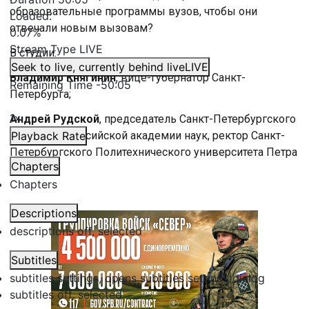
образовательные программы вузов, чтобы они
Loaded
:
отвечали новым вызовам?
0.07%
Stream Type
LIVE
В студии:
Seek to live, currently behind live
LIVE
Владимир Княгинин
, вице-губернатор Санкт-
Remaining Time
-
50:05
Петербурга;
1x
Андрей Рудской
, председатель Санкт-Петербургского
отделения Российской академии наук, ректор Санкт-
Playback Rate
Петербургского Политехнического университета Петра
Chapters
Великого.
Chapters
Descriptions
descriptions off
, selected
Subtitles
subtitles settings
, opens subtitles settings dialog
subtitles off
, selected