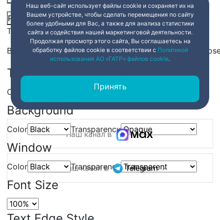
Наш веб-сайт использует файлы cookie и сохраняет их на
Вашем устройстве, чтобы сделать перемещения по сайту
Picture-in-Picture
Fullscreen
Share
более удобными для Вас, а также для анализа статистики
This is a modal window.
сайта и содействия нашей маркетинговой деятельности.
Продолжая просмотр этого сайта, Вы соглашаетесь на
Beginning of dialog window. Escape will cancel and clos
обработку файлов cookie в соответствии с
Политикой
использования АО «ГАТР» файлов cookie
.
Text
Принять
Color
Transparency
Background
Color
Transparency
Наш канал в
Window
Color
Transparency
Наш канал в
Font Size
Text Edge Style