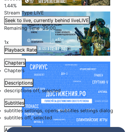
1.44%
Stream Type
LIVE
Seek to live, currently behind live
LIVE
Remaining Time
-
25:00
1x
Playback Rate
Chapters
Chapters
Descriptions
descriptions off
, selected
Subtitles
subtitles settings
, opens subtitles settings dialog
subtitles off
, selected
Audio Track