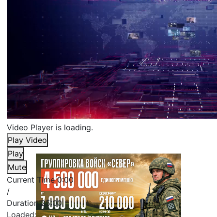
Video Player is loading.
Play Video
Play
Mute
Current Time
0:00
/
Duration
25:00
Loaded
: