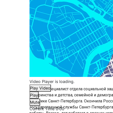
Video Player is loading.
Play Video
Главный специалист отдела социальной за
материнства и детства, семейной и демогр
Play
политике Санкт-Петербурга. Окончила Рос
Mute
государственной службы Санкт-Петербурга
Current Time
0:00