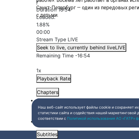
работе». Восемь лет работает в органах ис
/
Санкт-Петербург — один из передовых ре
Duration
16:54
с детьми.
Loaded
:
1.88%
00:00
Stream Type
LIVE
Seek to live, currently behind live
LIVE
Remaining Time
-
16:54
1x
Playback Rate
Chapters
Chapters
Наш веб-сайт использует файлы cookie и сохраняет их
Descriptions
статистики сайта и содействия нашей маркетинговой 
соответствии с
Политикой использования АО «ГАТР» ф
descriptions off
, selected
Subtitles