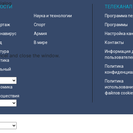
dialog
ОСТИ
ТЕЛЕКАНАЛ
Наука и технологии
Программа п
ортаж
Спорт
Программы
навирус
Армия
Настройка ка
д
В мире
Контакты
тура
Информация 
ncel and close the window.
пользователе
тика
Политика
льный
конфиденциа
ество
Политика
номика
использовани
файлов cooki
исшествия