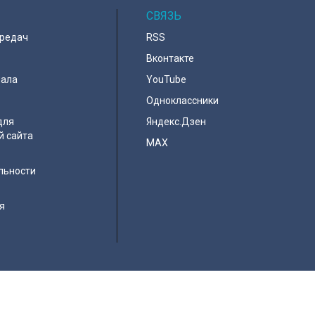
СВЯЗЬ
ередач
RSS
Вконтакте
нала
YouTube
Одноклассники
для
Яндекс.Дзен
й сайта
MAX
льности
я
e