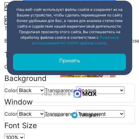
Audio Track
Наш веб-сайт использует файлы cookie и сохраняет их на
Вашем устройстве, чтобы сделать перемещения по сайту
Picture-in-Picture
Fullscreen
Share
более удобными для Вас, а также для анализа статистики
сайта и содействия нашей маркетинговой деятельности.
This is a modal window.
Продолжая просмотр этого сайта, Вы соглашаетесь на
обработку файлов cookie в соответствии с
Политикой
Beginning of dialog window. Escape will cancel and clos
использования АО «ГАТР» файлов cookie
.
Text
Принять
Color
Transparency
Background
Color
Transparency
Наш канал в
Window
Color
Transparency
Наш канал в
Font Size