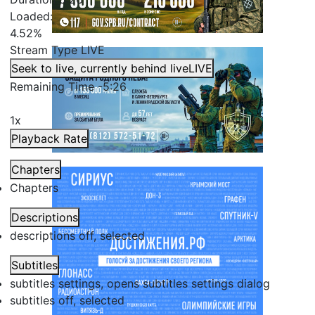
Loaded
:
4.52%
Stream Type
LIVE
Seek to live, currently behind live
LIVE
Remaining Time
-
5:26
1x
Playback Rate
Chapters
Chapters
Descriptions
descriptions off
, selected
Subtitles
subtitles settings
, opens subtitles settings dialog
subtitles off
, selected