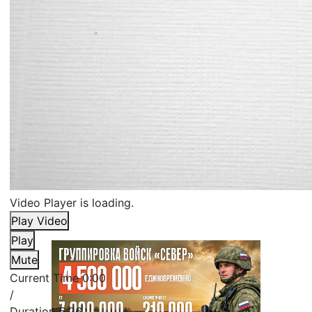
Video Player is loading.
Play Video
Play
Mute
Current Time
0:00
/
Duration
5:26