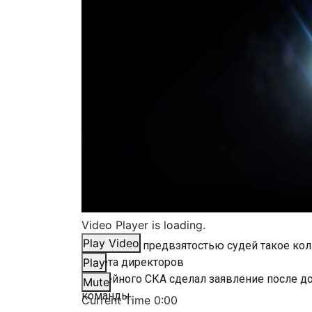
Video Player is loading.
Play Video
«Иначе как предвзятостью судей такое ко
Совета директоров
Play
хоккейного СКА сделал заявление после до
Mute
команды.
Current Time
0:00