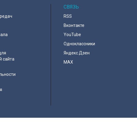
СВЯЗЬ
ередач
RSS
Вконтакте
нала
YouTube
Одноклассники
для
Яндекс.Дзен
й сайта
MAX
льности
я
e