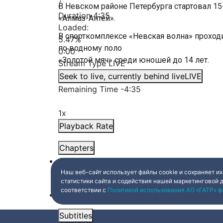
/
В Невском районе Петербурга стартовал 15
Duration
4:35
«Алмаз-Антей».
Loaded
:
В спорткомплексе «Невская волна» проход
5.47%
по водному поло
0:00
«Золотой мяч» среди юношей до 14 лет.
Stream Type
LIVE
Seek to live, currently behind live
LIVE
Remaining Time
-
4:35
1x
Playback Rate
Chapters
Chapters
Наш веб-сайт использует файлы cookie и сохраняет их
Descriptions
статистики сайта и содействия нашей маркетинговой 
соответствии с
Политикой использования АО «ГАТР» ф
descriptions off
, selected
Subtitles