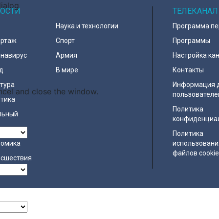
dialog
ОСТИ
ТЕЛЕКАНАЛ
Наука и технологии
Программа п
ортаж
Спорт
Программы
навирус
Армия
Настройка ка
д
В мире
Контакты
тура
Информация 
ncel and close the window.
пользователе
тика
Политика
льный
конфиденциа
ество
Политика
номика
использовани
файлов cooki
исшествия