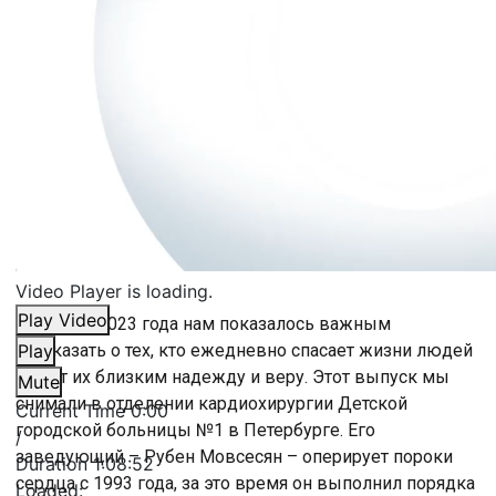
Video Player is loading.
Play Video
В финале 2023 года нам показалось важным
рассказать о тех, кто ежедневно спасает жизни людей
Play
и даёт их близким надежду и веру. Этот выпуск мы
Mute
снимали в отделении кардиохирургии Детской
Current Time
0:00
городской больницы №1 в Петербурге. Его
/
заведующий – Рубен Мовсесян – оперирует пороки
Duration
1:08:52
сердца с 1993 года, за это время он выполнил порядка
Loaded
: