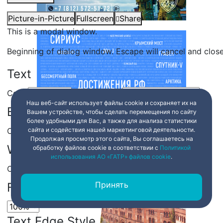
Picture-in-Picture
Fullscreen
Share
This is a modal window.
Beginning of dialog window. Escape will cancel and clos
Text
Color
Transparency
Наш веб-сайт использует файлы cookie и сохраняет их на
Background
Вашем устройстве, чтобы сделать перемещения по сайту
более удобными для Вас, а также для анализа статистики
Color
Transparency
сайта и содействия нашей маркетинговой деятельности.
Продолжая просмотр этого сайта, Вы соглашаетесь на
Window
обработку файлов cookie в соответствии с
Политикой
использования АО «ГАТР» файлов cookie
.
Color
Transparency
Принять
Font Size
Text Edge Style