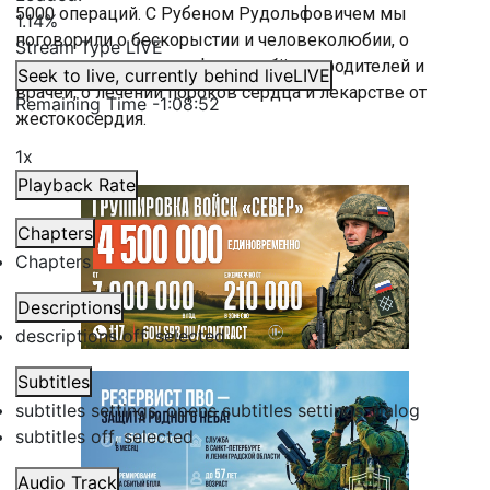
5000 операций. С Рубеном Рудольфовичем мы
1.14%
поговорили о бескорыстии и человеколюбии, о
Stream Type
LIVE
психологическом комфорте ребёнка, родителей и
Seek to live, currently behind live
LIVE
врачей, о лечении пороков сердца и лекарстве от
Remaining Time
-
1:08:52
жестокосердия.
1x
Playback Rate
Chapters
Chapters
Descriptions
descriptions off
, selected
Subtitles
subtitles settings
, opens subtitles settings dialog
subtitles off
, selected
Audio Track