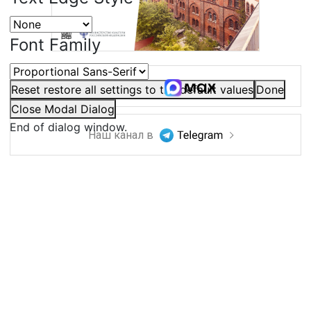
Font Family
Наш канал в
Reset
restore all settings to the default values
Done
Close Modal Dialog
End of dialog window.
Наш канал в