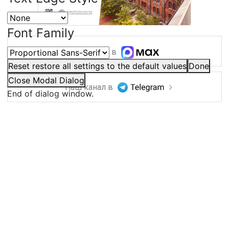
Font Family
Наш канал в
Reset
restore all settings to the default values
Done
Close Modal Dialog
Наш канал в
End of dialog window.