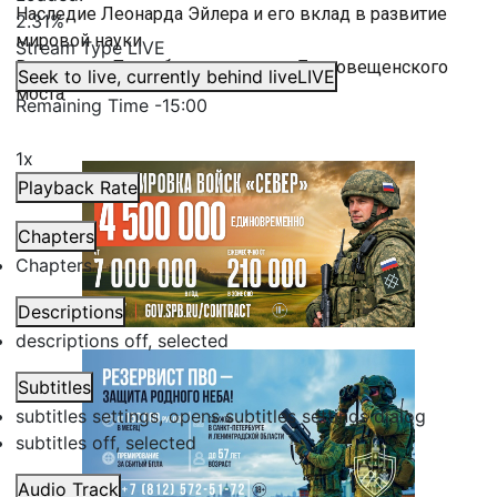
Наследие Леонарда Эйлера и его вклад в развитие
2.31%
мировой науки
Stream Type
LIVE
Впервые в Петербурге: закладка Благовещенского
Seek to live, currently behind live
LIVE
моста
Remaining Time
-
15:00
1x
Playback Rate
Chapters
Chapters
Descriptions
descriptions off
, selected
Subtitles
subtitles settings
, opens subtitles settings dialog
subtitles off
, selected
Audio Track