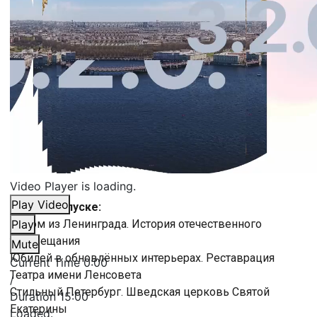
Video Player is loading.
Play Video
В этом выпуске:
Родом из Ленинграда. История отечественного
Play
телевещания
Mute
Юбилей в обновлённых интерьерах. Реставрация
Current Time
0:00
Театра имени Ленсовета
/
Стильный Петербург. Шведская церковь Святой
Duration
15:00
Екатерины
Loaded
: