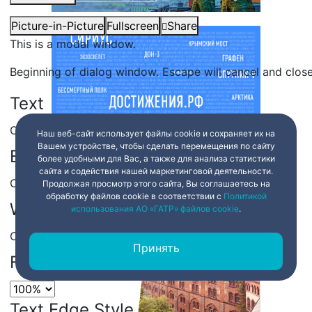
Picture-in-Picture
Fullscreen
Share
This is a modal window.
Beginning of dialog window. Escape will cancel and clos
Text
Color
Transparency
Наш веб-сайт использует файлы cookie и сохраняет их на
Вашем устройстве, чтобы сделать перемещения по сайту
Background
более удобными для Вас, а также для анализа статистики
сайта и содействия нашей маркетинговой деятельности.
Color
Transparency
Продолжая просмотр этого сайта, Вы соглашаетесь на
обработку файлов cookie в соответствии с
Политикой
Window
использования АО «ГАТР» файлов cookie
.
Color
Transparency
Принять
Font Size
Text Edge Style