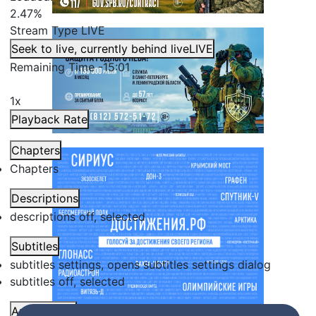
2.47%
Stream Type
LIVE
Seek to live, currently behind live
LIVE
Remaining Time
-
15:01
1x
Playback Rate
Chapters
Chapters
Descriptions
descriptions off
, selected
Subtitles
subtitles settings
, opens subtitles settings dialog
subtitles off
, selected
Audio Track