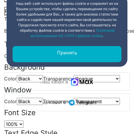
Наш веб-сайт использует файлы cookie и сохраняет их на
Вашем устройстве, чтобы сделать перемещения по сайту
Picture-in-Picture
Fullscreen
Share
более удобными для Вас, а также для анализа статистики
This is a modal window.
сайта и содействия нашей маркетинговой деятельности.
Продолжая просмотр этого сайта, Вы соглашаетесь на
Beginning of dialog window. Escape will cancel and clos
обработку файлов cookie в соответствии с
Политикой
использования АО «ГАТР» файлов cookie
.
Text
Принять
Color
Transparency
Background
Color
Transparency
Наш канал в
Window
Color
Transparency
Наш канал в
Font Size
Text Edge Style