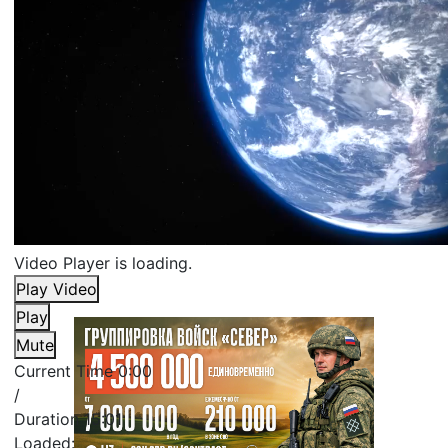
Video Player is loading.
Play Video
Play
Mute
Current Time
0:00
/
Duration
15:01
Loaded
: