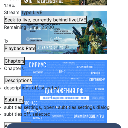
1.19%
Stream Type
LIVE
Seek to live, currently behind live
LIVE
Remaining Time
-
25:00
1x
Playback Rate
Chapters
Chapters
Descriptions
descriptions off
, selected
Subtitles
subtitles settings
, opens subtitles settings dialog
subtitles off
, selected
Audio Track