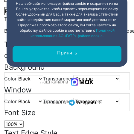
Наш веб-сайт использует файлы cookie и сохраняет их на
Вашем устройстве, чтобы сделать перемещения по сайту
Picture-in-Picture
Fullscreen
Share
более удобными для Вас, а также для анализа статистики
This is a modal window.
сайта и содействия нашей маркетинговой деятельности.
Продолжая просмотр этого сайта, Вы соглашаетесь на
Beginning of dialog window. Escape will cancel and clos
обработку файлов cookie в соответствии с
Политикой
использования АО «ГАТР» файлов cookie
.
Text
Принять
Color
Transparency
Background
Color
Transparency
Наш канал в
Window
Color
Transparency
Наш канал в
Font Size
Text Edge Style