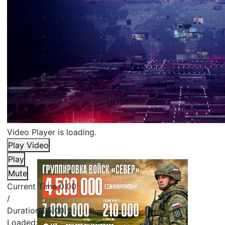
Video Player is loading.
Play Video
Play
Mute
Current Time
0:00
/
Duration
25:00
Loaded
: