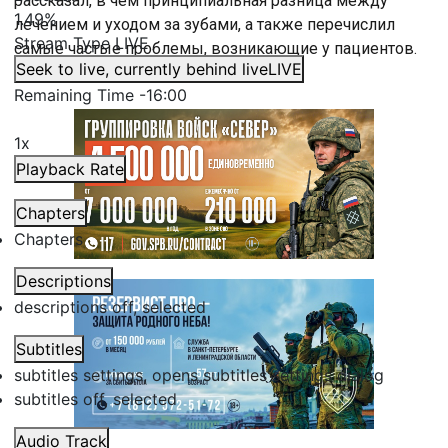
рассказал, в чем принципиальная разница между
1.49%
лечением и уходом за зубами, а также перечислил
Stream Type
LIVE
самые частые проблемы, возникающие у пациентов.
Seek to live, currently behind live
LIVE
Remaining Time
-
16:00
1x
Playback Rate
Chapters
Chapters
Descriptions
descriptions off
, selected
Subtitles
subtitles settings
, opens subtitles settings dialog
subtitles off
, selected
Audio Track