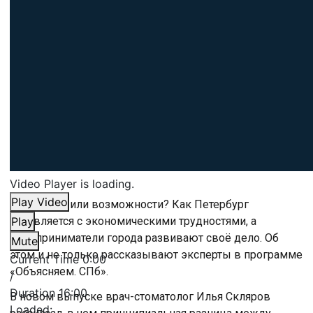
Video Player is loading.
Play Video
Проблемы или возможности? Как Петербург
справляется с экономическими трудностями, а
Play
предприниматели города развивают своё дело. Об
Mute
этом и не только рассказывают эксперты в программе
Current Time
0:00
«Объясняем. СПб».
/
Duration
16:00
В новом выпуске врач-стоматолог Илья Скляров
Loaded
: