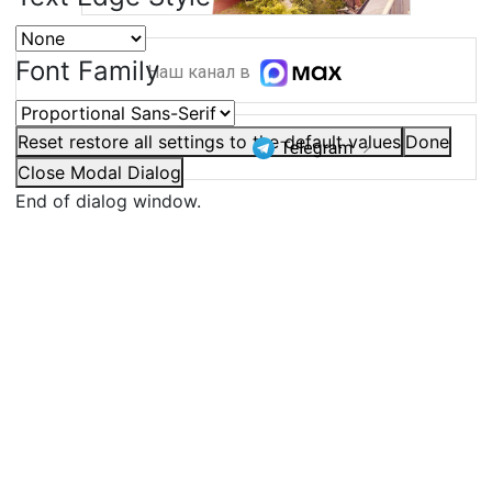
Font Family
Наш канал в
Reset
restore all settings to the default values
Done
Наш канал в
Close Modal Dialog
End of dialog window.