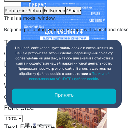
Picture-in-Picture
Fullscreen
Share
This is a modal window.
Beginning of dialog window. Escape will cancel and clos
Text
Наш веб-сайт использует файлы cookie и сохраняет их на
Color
Transparency
Вашем устройстве, чтобы сделать перемещения по сайту
более удобными для Вас, а также для анализа статистики
Background
сайта и содействия нашей маркетинговой деятельности.
Продолжая просмотр этого сайта, Вы соглашаетесь на
обработку файлов cookie в соответствии с
Политикой
Color
Transparency
использования АО «ГАТР» файлов cookie
.
Window
Принять
Color
Transparency
Font Size
Text Edge Style