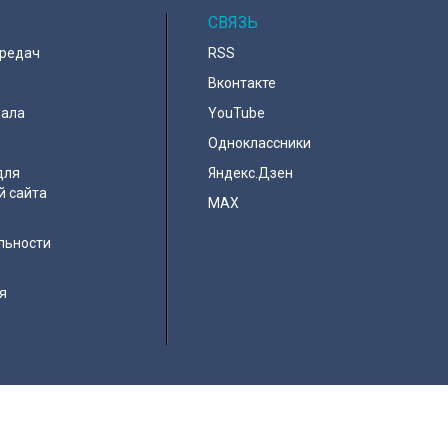
СВЯЗЬ
ередач
RSS
Вконтакте
нала
YouTube
Одноклассники
для
Яндекс.Дзен
й сайта
MAX
льности
я
e