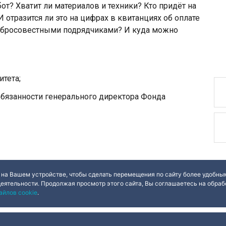
от? Хватит ли материалов и техники? Кто придёт на
 отразится ли это на цифрах в квитанциях об оплате
добросовестными подрядчиками? И куда можно
тета;
бязанности генерального директора Фонда
 на Вашем устройстве, чтобы сделать перемещения по сайту более удобным
деятельности. Продолжая просмотр этого сайта, Вы соглашаетесь на обрабо
айлов cookie
.