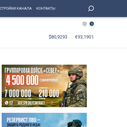
СТРОЙКИ КАНАЛА
КОНТАКТЫ
Жара и отмена лекарств едва не привели к ампутации –
$80,9293
€93,1901