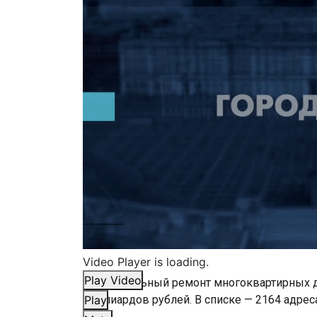
Video Player is loading.
Play Video
На капитальный ремонт многоквартирных до
миллиардов рублей. В списке — 2164 адреса
Play