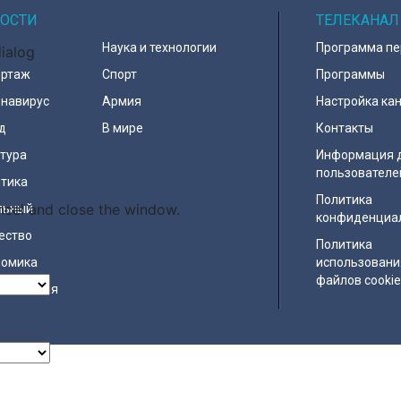
ОСТИ
ТЕЛЕКАНАЛ
Наука и технологии
Программа п
dialog
ортаж
Спорт
Программы
навирус
Армия
Настройка ка
д
В мире
Контакты
тура
Информация 
пользователе
тика
Политика
ncel and close the window.
льный
конфиденциа
ество
Политика
номика
использовани
файлов cooki
исшествия