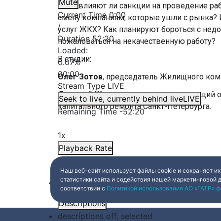
Mute
Не повлияют ли санкции на проведение раб
Current Time
0:00
смену компаниям, которые ушли с рынка? И
/
услуг ЖКХ? Как планируют бороться с не
Duration
52:20
пожаловаться на некачественную работу?
Loaded
:
В студии:
0.07%
00:00
Олег Зотов
, председатель Жилищного коми
Stream Type
LIVE
Дмитрий Шутов
, временно исполняющий о
Seek to live, currently behind live
LIVE
капитального ремонта Санкт-Петербурга.
Remaining Time
-
52:20
1x
Playback Rate
Chapters
Наш веб-сайт использует файлы cookie и сохраняет их
статистики сайта и содействия нашей маркетинговой 
Chapters
соответствии с
Политикой использования АО «ГАТР» ф
Descriptions
descriptions off
, selected