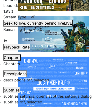
Loaded
:
1.93%
Stream Type
LIVE
Seek to live, currently behind live
LIVE
Remaining Time
-
15:05
1x
Playback Rate
Chapters
Chapters
Descriptions
descriptions off
, selected
Subtitles
subtitles settings
, opens subtitles settings dialog
subtitles off
, selected