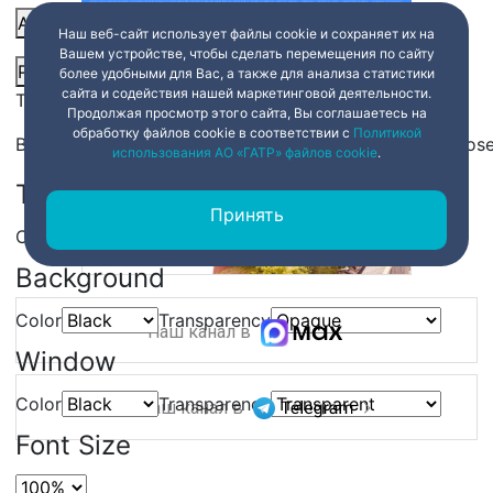
Audio Track
Наш веб-сайт использует файлы cookie и сохраняет их на
Вашем устройстве, чтобы сделать перемещения по сайту
Picture-in-Picture
Fullscreen
Share
более удобными для Вас, а также для анализа статистики
сайта и содействия нашей маркетинговой деятельности.
This is a modal window.
Продолжая просмотр этого сайта, Вы соглашаетесь на
обработку файлов cookie в соответствии с
Политикой
Beginning of dialog window. Escape will cancel and clos
использования АО «ГАТР» файлов cookie
.
Text
Принять
Color
Transparency
Background
Color
Transparency
Наш канал в
Window
Color
Transparency
Наш канал в
Font Size