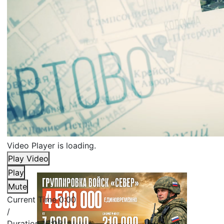
Video Player is loading.
Play Video
Play
Mute
Current Time
0:00
/
Duration
15:05