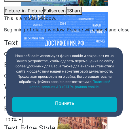
Picture-in-Picture
Fullscreen
Share
This is a modal window.
Beginning of dialog window. Escape will cancel and clos
Text
Color
Transparency
Наш веб-сайт использует файлы cookie и сохраняет их на
Вашем устройстве, чтобы сделать перемещения по сайту
Background
более удобными для Вас, а также для анализа статистики
сайта и содействия нашей маркетинговой деятельности.
Color
Transparency
Продолжая просмотр этого сайта, Вы соглашаетесь на
обработку файлов cookie в соответствии с
Политикой
Window
использования АО «ГАТР» файлов cookie
.
Color
Transparency
Принять
Font Size
Text Edge Style