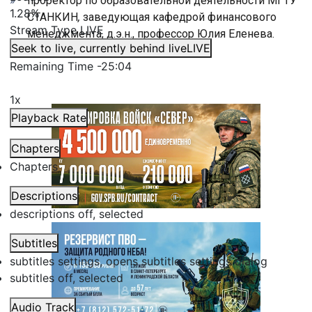
проректор по образовательной деятельности
МГТУ
1.28%
СТАНКИН
,
заведующая кафедрой финансового
Stream Type
LIVE
менеджмента, д.э.н., профессор
Юлия Еленева.
Seek to live, currently behind live
LIVE
Remaining Time
-
25:04
1x
Playback Rate
Chapters
Chapters
Descriptions
descriptions off
, selected
Subtitles
subtitles settings
, opens subtitles settings dialog
subtitles off
, selected
Audio Track