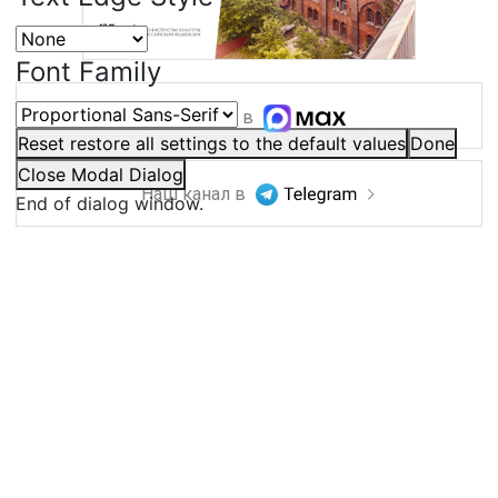
Font Family
Наш канал в
Reset
restore all settings to the default values
Done
Close Modal Dialog
Наш канал в
End of dialog window.