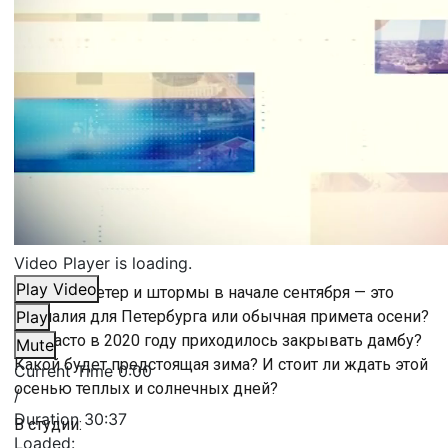
Video Player is loading.
Play Video
Сильный ветер и штормы в начале сентября — это
аномалия для Петербурга или обычная примета осени?
Play
Как часто в 2020 году приходилось закрывать дамбу?
Mute
Какой будет предстоящая зима? И стоит ли ждать этой
Current Time
0:00
осенью теплых и солнечных дней?
/
Duration
30:37
В студии:
Loaded
: