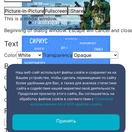
Picture-in-Picture
Fullscreen
Share
This is a modal window.
Beginning of dialog window. Escape will cancel and clos
Text
Color
Transparency
Background
Наш веб-сайт использует файлы cookie и сохраняет их на
Color
Transparency
Вашем устройстве, чтобы сделать перемещения по сайту
более удобными для Вас, а также для анализа статистики
Window
сайта и содействия нашей маркетинговой деятельности.
Продолжая просмотр этого сайта, Вы соглашаетесь на
обработку файлов cookie в соответствии с
Политикой
Color
Transparency
использования АО «ГАТР» файлов cookie
.
Font Size
Принять
Text Edge Style