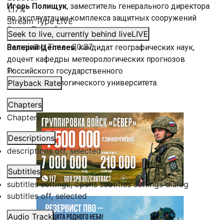
Игорь Полищук
, заместитель генерального директора
1.17%
по эксплуатации комплекса защитных сооружений
Stream Type
LIVE
Санкт-Петербурга;
Seek to live, currently behind live
LIVE
Remaining Time
-
30:37
Валерий Цепелев
, кандидат географических наук,
доцент кафедры метеорологических прогнозов
1x
Российского государственного
гидрометеорологического университета.
Playback Rate
Chapters
Chapters
Descriptions
descriptions off
, selected
Subtitles
subtitles settings
, opens subtitles settings dialog
subtitles off
, selected
Audio Track