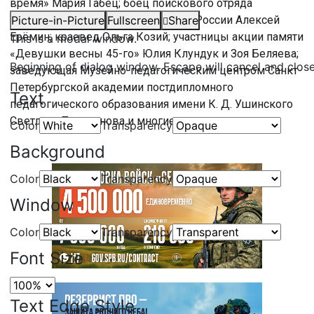
время» Мария Габец; боец поискового отряда
«Последний рубеж», ветеран МВД России Алексей
Picture-in-Picture
Fullscreen
Share
Ерёмин; краевед Ольга Козий; участницы акции памяти
This is a modal window.
«Девушки весны 45-го» Юлия Клундук и Зоя Беляева;
Beginning of dialog window. Escape will cancel and clos
заведующая Музейно-педагогическим центром Санкт-
Петербургской академии постдипломного
Text
педагогического образования имени К. Д. Ушинского
Светлана Подгорнова и многие другие.
Color
Transparency
Background
Color
Transparency
Window
Color
Transparency
Font Size
Text Edge Style