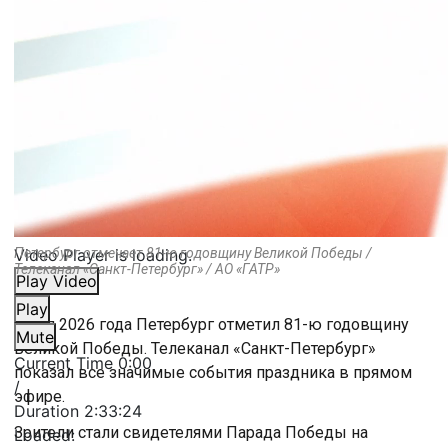
Video Player is loading.
Петербург отмечает 81-ю годовщину Великой Победы /
Телеканал «Санкт-Петербург» / АО «ГАТР»
Play Video
Play
9 мая 2026 года Петербург отметил 81-ю годовщину
Mute
Великой Победы. Телеканал «Санкт-Петербург»
Current Time
0:00
показал все значимые события праздника в прямом
/
эфире.
Duration
2:33:24
Зрители стали свидетелями Парада Победы на
Loaded
: