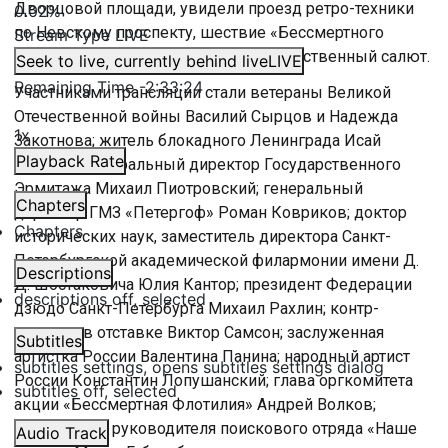
Дворцовой площади, увидели проезд ретро-техники
0.02%
по Невскому проспекту, шествие «Бессмертного
Stream Type
LIVE
полка», праздничный концерт и торжественный салют.
Seek to live, currently behind live
LIVE
Remaining Time
-
2:33:24
Участниками трансляции стали ветераны Великой
Отечественной войны Василий Сырцов и Надежда
1x
Закотнова; житель блокадного Ленинграда Исай
Playback Rate
Кузинец; генеральный директор Государственного
Эрмитажа Михаил Пиотровский; генеральный
Chapters
директор ГМЗ «Петергоф» Роман Ковриков; доктор
Chapters
исторических наук, заместитель директора Санкт-
Петербургской академической филармонии имени Д.
Descriptions
Д. Шостаковича Юлия Кантор; президент Федерации
descriptions off
, selected
дзюдо Санкт-Петербурга Михаил Рахлин; контр-
адмирал в отставке Виктор Самсон; заслуженная
Subtitles
артистка России Валентина Панина; народный артист
subtitles settings
, opens subtitles settings dialog
России Константин Лопушанский; глава оргкомитета
subtitles off
, selected
акции «Бессмертная Флотилия» Андрей Волков;
заместитель руководителя поискового отряда «Наше
Audio Track