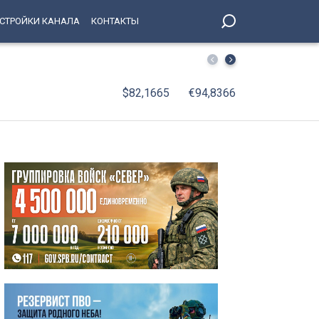
СТРОЙКИ КАНАЛА
КОНТАКТЫ
«Рупор 30-х»: Государственный музей «XX век» подгот
$82,1665
€94,8366