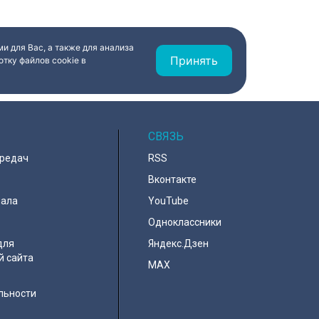
и для Вас, а также для анализа
Принять
тку файлов cookie в
СВЯЗЬ
ередач
RSS
Вконтакте
нала
YouTube
Одноклассники
для
Яндекс.Дзен
й сайта
MAX
льности