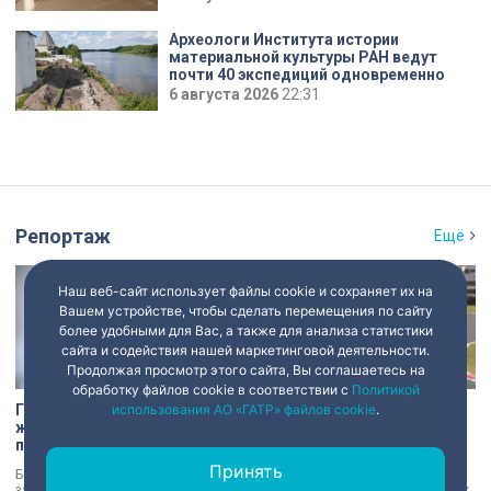
Археологи Института истории
материальной культуры РАН ведут
почти 40 экспедиций одновременно
6 августа 2026
22:31
Репортаж
Ещё
Наш веб-сайт использует файлы cookie и сохраняет их на
Вашем устройстве, чтобы сделать перемещения по сайту
более удобными для Вас, а также для анализа статистики
сайта и содействия нашей маркетинговой деятельности.
Продолжая просмотр этого сайта, Вы соглашаетесь на
обработку файлов cookie в соответствии с
Политикой
Голый мужчина в квартире
Участники СВО приняли
использования АО «ГАТР» файлов cookie
.
жены: экс-сотрудник
участие в заездах на
прокуратуры рассказал,
специальных адаптивных
почему совершил убийство
карт-машинах
Принять
Бывший работник прокуратуры,
Новые возможности для
задержанный за убийство голого
восстановления и возвращения к