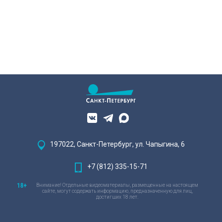
наследия — исторические часы.
Их элементы утрачены на 90%.
197022, Санкт-Петербург, ул. Чапыгина, 6
+7 (812) 335-15-71
Внимание! Отдельные видеоматериалы, размещенные на настоящем
сайте, могут содержать информацию, предназначенную для лиц,
достигших 18 лет.