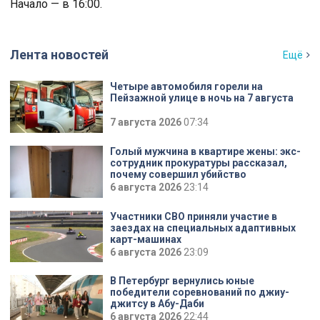
Начало — в 16:00.
Лента новостей
Ещё
Четыре автомобиля горели на
Пейзажной улице в ночь на 7 августа
7 августа 2026
07:34
Голый мужчина в квартире жены: экс-
сотрудник прокуратуры рассказал,
почему совершил убийство
6 августа 2026
23:14
Участники СВО приняли участие в
заездах на специальных адаптивных
карт-машинах
6 августа 2026
23:09
В Петербург вернулись юные
победители соревнований по джиу-
джитсу в Абу-Даби
6 августа 2026
22:44