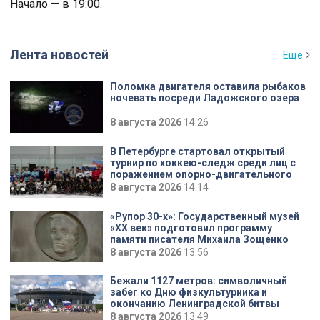
Начало — в 19:00.
Лента новостей
Ещё
Поломка двигателя оставила рыбаков
ночевать посреди Ладожского озера
8 августа 2026
14:26
В Петербурге стартовал открытый
турнир по хоккею-следж среди лиц с
поражением опорно-двигательного
аппарата
8 августа 2026
14:14
«Рупор 30-х»: Государственный музей
«XX век» подготовил программу
памяти писателя Михаила Зощенко
8 августа 2026
13:56
Бежали 1127 метров: символичный
забег ко Дню физкультурника и
окончанию Ленинградской битвы
8 августа 2026
13:49