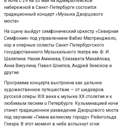
В ночь с 29 на 30 мая на Адмиралтейской
набережной в Санкт-Петербурге состоится
традиционный концерт «Музыка Дворцового
моста».
На сцену выйдут симфонический оркестр «Северная
Симфония» под управлением Фабио Мастранджело,
хор и оперные солисты Санкт-Петербургского
государственного Музыкального театра им. Ф. И.
Шаляпина: Назия Аминева, Елизавета Михайлова,
Анна Викулина, Павел Шнипов, Андрей Земсков и
другие.
Программа концерта выстроена как цельное
художественное путешествие — от шедевров
русской оперы XIX века к музыке XX столетия и к
любимым песням о Петербурге. Кульминацией ночи
станет традиционное разведение Дворцового моста
под звучание «Гимна великому городу» Рейнгольда
Глиэра. В этот момент в небе вспыхнут огни