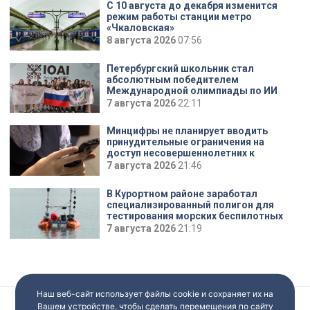
С 10 августа до декабря изменится
режим работы станции метро
«Чкаловская»
8 августа 2026
07:56
Петербургский школьник стал
абсолютным победителем
Международной олимпиады по ИИ
7 августа 2026
22:11
Минцифры не планирует вводить
принудительные ограничения на
доступ несовершеннолетних к
соцсетям
7 августа 2026
21:46
В Курортном районе заработал
специализированный полигон для
тестирования морских беспилотных
систем
7 августа 2026
21:19
Наш веб-сайт использует файлы cookie и сохраняет их на
Вашем устройстве, чтобы сделать перемещения по сайту