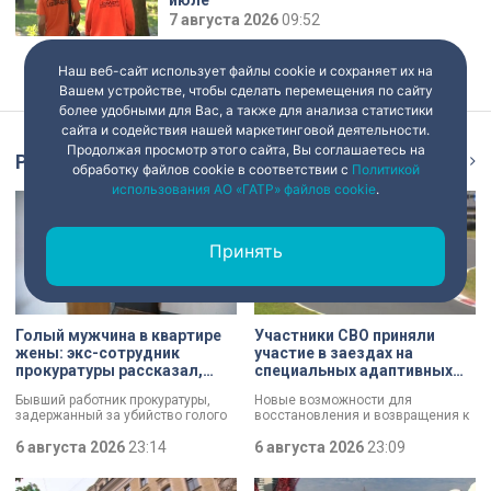
июле
7 августа 2026
09:52
Наш веб-сайт использует файлы cookie и сохраняет их на
Вашем устройстве, чтобы сделать перемещения по сайту
более удобными для Вас, а также для анализа статистики
сайта и содействия нашей маркетинговой деятельности.
Продолжая просмотр этого сайта, Вы соглашаетесь на
Репортаж
Ещё
обработку файлов cookie в соответствии с
Политикой
использования АО «ГАТР» файлов cookie
.
Принять
Голый мужчина в квартире
Участники СВО приняли
жены: экс-сотрудник
участие в заездах на
прокуратуры рассказал,
специальных адаптивных
почему совершил убийство
карт-машинах
Бывший работник прокуратуры,
Новые возможности для
задержанный за убийство голого
восстановления и возвращения к
мужчины, рассказал о причинах,
активной жизни. Представители
которые толкнули его на страшное
6 августа 2026
23:14
фонда «СВОй дом» в Петербурге
6 августа 2026
23:09
преступление. Два года назад он
встретились с участниками
вынес мертвеца из дома на улице
специальной военной операции,