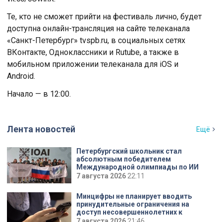
Те, кто не сможет прийти на фестиваль лично, будет
доступна онлайн-трансляция на сайте телеканала
«Санкт-Петербург» tvspb.ru, в социальных сетях
ВКонтакте, Одноклассники и Rutube, а также в
мобильном приложении телеканала для iOS и
Android.
Начало — в 12:00.
Лента новостей
Ещё
Петербургский школьник стал
абсолютным победителем
Международной олимпиады по ИИ
7 августа 2026
22:11
Минцифры не планирует вводить
принудительные ограничения на
доступ несовершеннолетних к
соцсетям
7 августа 2026
21:46