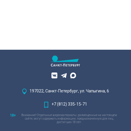
восстанавливают яркий пример
деревянного модерна и почему
эта история уникальна?
197022, Санкт-Петербург, ул. Чапыгина, 6
+7 (812) 335-15-71
Внимание! Отдельные видеоматериалы, размещенные на настоящем
сайте, могут содержать информацию, предназначенную для лиц,
достигших 18 лет.