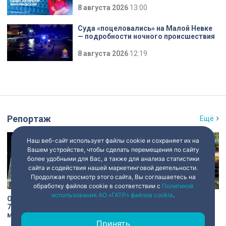
8 августа 2026
13:00
Суда «поцеловались» на Малой Невке
— подробности ночного происшествия
8 августа 2026
12:19
Репортаж
Ещё
Наш веб-сайт использует файлы cookie и сохраняет их на
Вашем устройстве, чтобы сделать перемещения по сайту
более удобными для Вас, а также для анализа статистики
сайта и содействия нашей маркетинговой деятельности.
Продолжая просмотр этого сайта, Вы соглашаетесь на
обработку файлов cookie в соответствии с
Политикой
использования АО «ГАТР» файлов cookie
.
От паровозов до «Скворца»:
От «Троецарствия» до Жар-
75 лет исполняется
птицы: уличные художники
моторвагонному депо
расписали действующий
Принять
Санкт-Петербург-
состав метро Петербурга