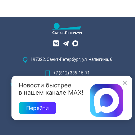
197022, Санкт-Петербург, ул. Чапыгина, 6
+7 (812) 335-15-71
Новости быстрее
Внимание! Отдельные видеоматериалы, размещенные на настоящем
сайте, могут содержать информацию, предназначенную для лиц,
в нашем канале MAX!
достигших 18 лет.
Перейти