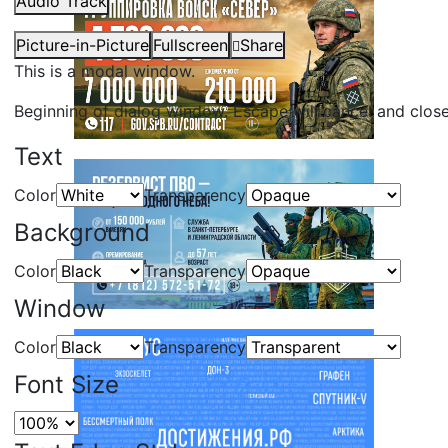
Audio Track
Picture-in-Picture
Fullscreen
Share
This is a modal window.
Beginning of dialog window. Escape will cancel and clos
Text
Color
Transparency
Background
Color
Transparency
Window
Color
Transparency
Font Size