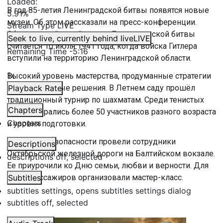
Loaded
:
В год 85-летия Ленинградской битвы появятся новые
5.91%
музеи. Об этом рассказали на пресс-конференции.
Stream Type
LIVE
Официальной датой начала Ленинградской битвы
Seek to live, currently behind live
LIVE
считается 10 июля 1941 года, когда войска Гитлера
Remaining Time
-
5:16
вступили на территорию Ленинградской области.
1x
Высокий уровень мастерства, продуманные стратегии
и нестандартные решения. В Летнем саду прошёл
Playback Rate
традиционный турнир по шахматам. Среди тенистых
Chapters
аллей собрались более 50 участников разного возраста
Chapters
и уровня подготовки.
Акцию по безопасности провели сотрудники
Descriptions
Октябрьской железной дороги на Балтийском вокзале.
descriptions off
, selected
Ее приурочили ко Дню семьи, любви и верности. Для
юных пассажиров организовали мастер-класс.
Subtitles
subtitles settings
, opens subtitles settings dialog
subtitles off
, selected