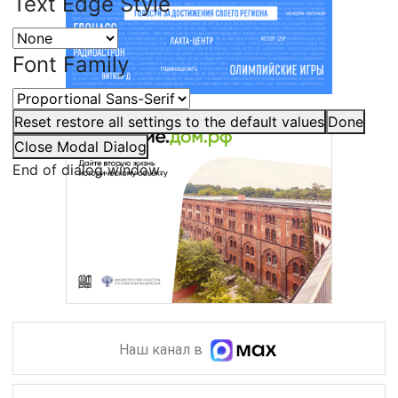
Text Edge Style
Font Family
Reset
restore all settings to the default values
Done
Close Modal Dialog
End of dialog window.
Наш канал в