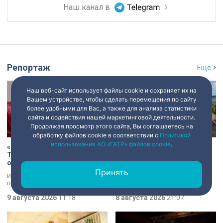
Наш канал в
Репортаж
Ещё
Наш веб-сайт использует файлы cookie и сохраняет их на
Вашем устройстве, чтобы сделать перемещения по сайту
более удобными для Вас, а также для анализа статистики
сайта и содействия нашей маркетинговой деятельности.
Продолжая просмотр этого сайта, Вы соглашаетесь на
обработку файлов cookie в соответствии с
Политикой
использования АО «ГАТР» файлов cookie
.
«Есть хочу!»: история Анны
В Старой Ладоге археологи
Трусовой, пережившей
нашли крест XI века и
оккупацию и потерю
боевой топор – главные
близких в 12 лет
трофеи экспедиции
Принять
История каждого человека,
Находки, которые вызывают
прошедшего войну, –
трепет даже у специалистов!
напоминание о цене победы.
Нательный крест возрастом более
Сколько испытаний выпало на
9 августа 2026
11:18
тысячи лет и боевой топор – вот
8 августа 2026
21:07
долю блокадников, тружеников
главные трофеи археологической
тыла, солдат, женщин и, конечно
экспедиции в Старой Ладоге в
же, детей. Три года скитаний,
этом году.