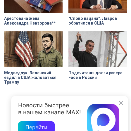
Арестована жена
"Слово пацана". Лавров
Александра Невзорова**
обратился к США
Медведчук: Зеленский
Подсчитаны долги рэпера
ездил в США жаловаться
Face в России
Трампу
Новости быстрее
в нашем канале MAX!
Перейти