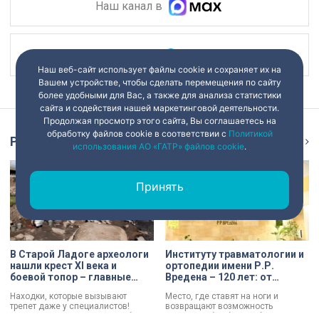
Наш канал в
Наш канал в
Наш веб-сайт использует файлы cookie и сохраняет их на
Вашем устройстве, чтобы сделать перемещения по сайту
более удобными для Вас, а также для анализа статистики
сайта и содействия нашей маркетинговой деятельности.
Продолжая просмотр этого сайта, Вы соглашаетесь на
обработку файлов cookie в соответствии с
Политикой
Репортаж
Ещё
использования АО «ГАТР» файлов cookie
.
Принять
В Старой Ладоге археологи
Институту травматологии и
нашли крест XI века и
ортопедии имени Р.Р.
боевой топор – главные
Вредена – 120 лет: от
трофеи экспедиции
императорской лечебницы
Находки, которые вызывают
Место, где ставят на ноги и
до передового
трепет даже у специалистов!
возвращают возможность
медицинского центра
Нательный крест возрастом более
двигаться без боли. Юбилей