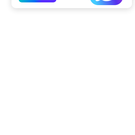
197022, Санкт-Петербург, ул. Чапыгина, 6
+7 (812) 335-15-71
Внимание! Отдельные видеоматериалы, размещенные на настоящем
сайте, могут содержать информацию, предназначенную для лиц,
достигших 18 лет.