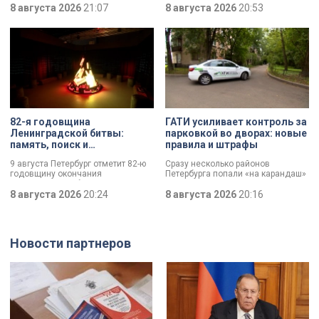
тысячи лет и боевой топор – вот
8 августа 2026
21:07
отмечает Институт травматологии
8 августа 2026
20:53
главные трофеи археологической
и ортопедии имени Р.Р. Вредена.
экспедиции в Старой Ладоге в
этом году.
82-я годовщина
ГАТИ усиливает контроль за
Ленинградской битвы:
парковкой во дворах: новые
память, поиск и
правила и штрафы
возвращение имен
9 августа Петербург отметит 82-ю
Сразу несколько районов
годовщину окончания
Петербурга попали «на карандаш»
Ленинградской битвы. Это День
к ГАТИ. Там усилят контроль за
воинской славы, который был
8 августа 2026
20:24
парковкой во дворах. За два
8 августа 2026
20:16
официально установлен в апреле
летних месяца только по
прошлого года.
Выборгскому району ведомство
вынесло больше 10 тысяч
постановлений.
Новости партнеров