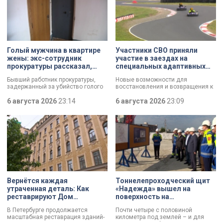
Голый мужчина в квартире
Участники СВО приняли
жены: экс-сотрудник
участие в заездах на
прокуратуры рассказал,
специальных адаптивных
почему совершил убийство
карт-машинах
Бывший работник прокуратуры,
Новые возможности для
задержанный за убийство голого
восстановления и возвращения к
мужчины, рассказал о причинах,
активной жизни. Представители
которые толкнули его на страшное
6 августа 2026
23:14
фонда «СВОй дом» в Петербурге
6 августа 2026
23:09
преступление. Два года назад он
встретились с участниками
вынес мертвеца из дома на улице
специальной военной операции,
Луначарского, выдавая
которые сейчас проходят курс
бездыханного мужчину за
реабилитации. Главным событием
изрядно перебравшего приятеля.
дня стали заезды на специальных
адаптивных карт-машинах, где
ветераны смогли лично
протестировать технику и
почувствовать скорость.
Вернётся каждая
Тоннелепроходческий щит
утраченная деталь: Как
«Надежда» вышел на
реставрируют Дом
поверхность на
Единоверческой церкви
Шуваловском проспекте
В Петербурге продолжается
Почти четыре с половиной
Святого Николая на улице
масштабная реставрация зданий-
километра под землей – и для
Марата