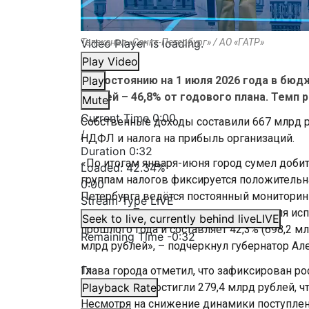
Video Player is loading.
Телеканал «Санкт-Петербург» / АО «ГАТР»
Play Video
По состоянию на 1 июля 2026 года в бюд
Play
рублей – 46,8% от годового плана. Темп 
Mute
Current Time
0:00
Собственные доходы составили 667 млрд ру
/
НДФЛ и налога на прибыль организаций.
Duration
0:32
«По итогам января-июня город сумел доби
Loaded
:
42.34%
группам налогов фиксируется положительн
0:00
Петербурга ведётся постоянный мониторин
Stream Type
LIVE
ситуации. По состоянию на начало июля и
Seek to live, currently behind live
LIVE
прошлого года и составляет 42,3% (698,2 м
Remaining Time
-
0:32
млрд рублей», – подчеркнул губернатор Ал
1x
Глава города отметил, что зафиксирован ро
по которому достигли 279,4 млрд рублей, ч
Playback Rate
Несмотря на снижение динамики поступлени