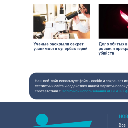
Ученые раскрыли секрет
Дело убитых в
уязвимости супербактерий
россиян прекр
убийств
Наш веб-сайт использует файлы cookie и сохраняет их
статистики сайта и содействия нашей маркетинговой 
соответствии с
Политикой использования АО «ГАТР» ф
НОВ
Все