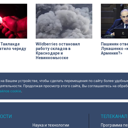
 Таиланде
Wildberries остановил
Пашинян отве
атило череду
работу складов в
Лукашенко «
Краснодаре и
Армения?»
Невинномысске
 на Вашем устройстве, чтобы сделать перемещения по сайту более удобным
деятельности. Продолжая просмотр этого сайта, Вы соглашаетесь на обрабо
айлов cookie
.
ОСТИ
ТЕЛЕКАНАЛ
Наука и технологии
Программа п