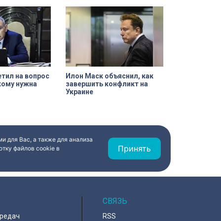
тил на вопрос
Илон Маск объяснил, как
кому нужна
завершить конфликт на
Украине
и для Вас, а также для анализа
Принять
тку файлов cookie в
СВЯЗЬ
ередач
RSS