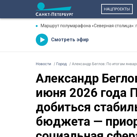
НАЦПРОЕКТЫ
Маршрут полумарафона «Северная столица»: гд
Смотреть эфир
Новости
Город
Александр Беглов: По итогам января-июня 2026 года Петерб
Александр Беглов
июня 2026 года 
добиться стабил
бюджета — прио
социальная сфера