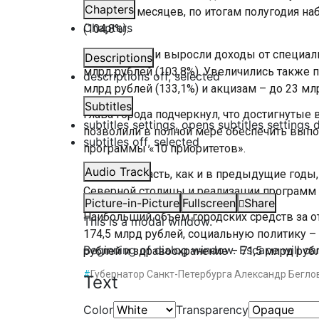
Chapters
первых 6 месяцев, по итогам полугодия на
Chapters
(104,8%).
Вместе с ними выросли доходы от специал
Descriptions
млрд рублей (103,8%). Увеличились также 
descriptions off
, selected
млрд рублей (133,1%) и акцизам – до 23 млр
Subtitles
Глава города подчеркнул, что достигнутые
subtitles settings
, opens subtitles settings 
позволили в полной мере обеспечить выпо
subtitles off
, selected
программы «10 приоритетов».
Audio Track
Расходная часть, как и в предыдущие год
Северной столицы и реализации программ 
Picture-in-Picture
Fullscreen
Share
Наибольший объем городских средств за о
This is a modal window.
174,5 млрд рублей, социальную политику – 
Beginning of dialog window. Escape will ca
рублей и здравоохранение – 71,5 млрд рубл
#
Губернатор Санкт-Петербурга Александр Бегло
Text
Color
Transparency