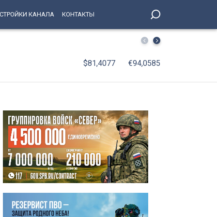
СТРОЙКИ КАНАЛА
КОНТАКТЫ
«Тело всплыло ближе к вечеру»: итоги поисков 9-летне
$81,4077
€94,0585