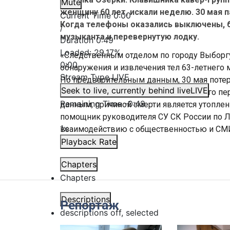
Mute
женщину 60 лет, искали неделю. 30 мая п
Current Time
0:00
Когда телефоны оказались выключены, б
/
музыканта и перевернутую лодку.
Duration
0:49
Loaded
:
29.17%
«Следственным отделом по городу Выборгу
0:00
обнаружения и извлечения тел 63-летнего
Stream Type
LIVE
По предварительным данным, 30 мая потер
Seek to live, currently behind live
LIVE
акваторию Финского залива, после чего пе
Remaining Time
-
0:49
данным, причиной смерти является утоплен
помощник руководителя СУ СК России по 
1x
взаимодействию с общественностью и СМИ
Playback Rate
Chapters
Chapters
Descriptions
Репортаж
descriptions off
, selected