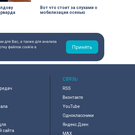
олдову
Вот что стоит за слухами о
арварда
мобилизации осенью
и для Вас, а также для анализа
Принять
тку файлов cookie в
СВЯЗЬ
ередач
RSS
Вконтакте
нала
YouTube
Одноклассники
для
Яндекс.Дзен
й сайта
MAX