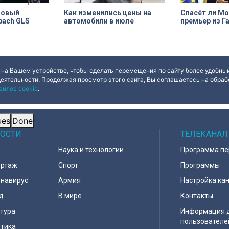
новый
Как изменились цены на
Спасёт ли М
bach GLS
автомобили в июле
премьер из Г
 на Вашем устройстве, чтобы сделать перемещения по сайту более удобным
деятельности. Продолжая просмотр этого сайта, Вы соглашаетесь на обрабо
айлов cookie
.
ues
Done
ОСТИ
ТЕЛЕКАНАЛ
Наука и технологии
Программа п
ортаж
Спорт
Программы
навирус
Армия
Настройка ка
д
В мире
Контакты
тура
Информация 
пользователе
тика