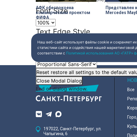
АФК обеспокоена
Представлен 
Font Size
коммерческим проектом
Mercedes May
ФИФА
Text Edge Style
Наш веб-сайт использует файлы cookie и сохраняет их
статистики сайта и содействия нашей маркетинговой 
Font Family
соответствии с
Политикой использования АО «ГАТР» ф
Reset
restore all settings to the default val
НОВ
Close Modal Dialog
End of dialog window.
Все
Реп
Коро
Горо
Куль
197022, Санкт-Петербург, ул.
Чапыгина, 6
Поли