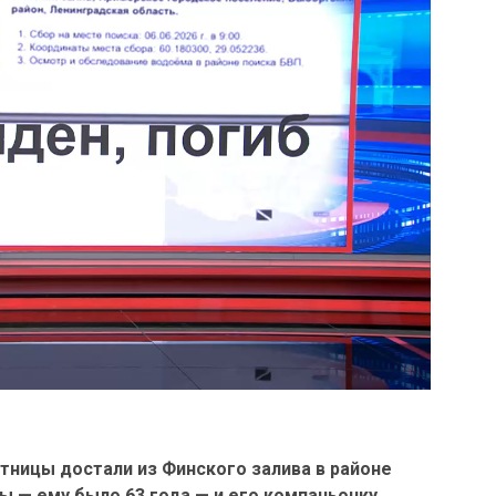
утницы достали из Финского залива в районе
ы — ему было 63 года — и его компаньонку,