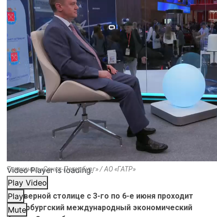
Video Player is loading.
Телеканал «Санкт-Петербург» / АО «ГАТР»
Play Video
В Северной столице с 3-го по 6-е июня проходит
Play
Петербургский международный экономический
Mute