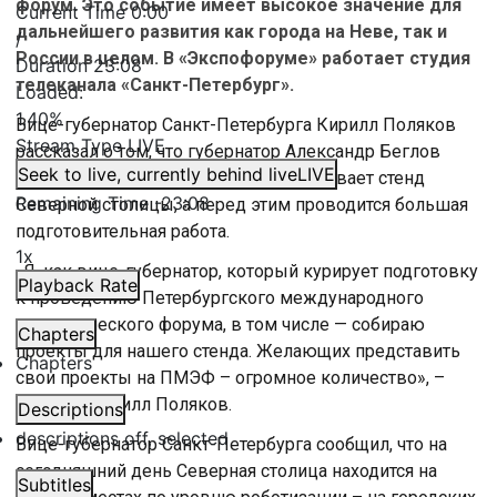
форум. Это событие имеет высокое значение для
Current Time
0:00
дальнейшего развития как города на Неве, так и
/
России в целом. В «Экспофоруме» работает студия
Duration
23:08
телеканала «Санкт-Петербург».
Loaded
:
1.40%
Вице-губернатор Санкт-Петербурга Кирилл Поляков
Stream Type
LIVE
рассказал о том, что губернатор Александр Беглов
Seek to live, currently behind live
LIVE
всегда с большим интересом осматривает стенд
Remaining Time
-
23:08
Северной столицы, а перед этим проводится большая
подготовительная работа.
1x
«Я, как вице-губернатор, который курирует подготовку
Playback Rate
к проведению Петербургского международного
экономического форума, в том числе — собираю
Chapters
проекты для нашего стенда. Желающих представить
Chapters
свои проекты на ПМЭФ – огромное количество», –
отметил Кирилл Поляков.
Descriptions
descriptions off
, selected
Вице-губернатор Санкт-Петербурга сообщил, что на
сегодняшний день Северная столица находится на
Subtitles