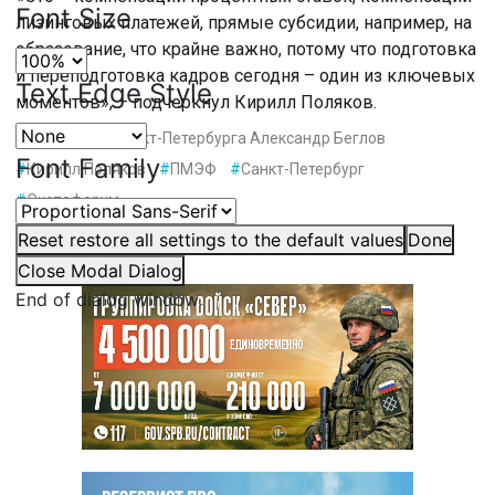
Font Size
лизинговых платежей, прямые субсидии, например, на
образование, что крайне важно, потому что подготовка
и переподготовка кадров сегодня – один из ключевых
Text Edge Style
моментов», – подчеркнул Кирилл Поляков.
#
Губернатор Санкт-Петербурга Александр Беглов
Font Family
#
Кирилл Поляков
#
ПМЭФ
#
Санкт-Петербург
#
Экспофорум
Reset
restore all settings to the default values
Done
Close Modal Dialog
End of dialog window.