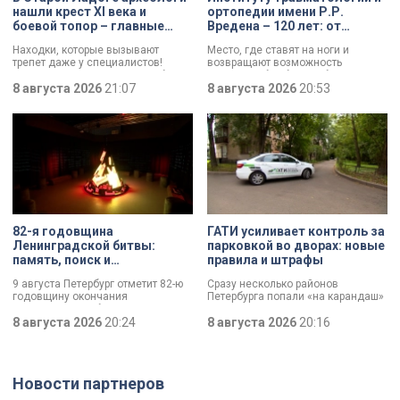
нашли крест XI века и
ортопедии имени Р.Р.
боевой топор – главные
Вредена – 120 лет: от
трофеи экспедиции
императорской лечебницы
Находки, которые вызывают
Место, где ставят на ноги и
до передового
трепет даже у специалистов!
возвращают возможность
медицинского центра
Нательный крест возрастом более
двигаться без боли. Юбилей
тысячи лет и боевой топор – вот
8 августа 2026
21:07
отмечает Институт травматологии
8 августа 2026
20:53
главные трофеи археологической
и ортопедии имени Р.Р. Вредена.
экспедиции в Старой Ладоге в
этом году.
82-я годовщина
ГАТИ усиливает контроль за
Ленинградской битвы:
парковкой во дворах: новые
память, поиск и
правила и штрафы
возвращение имен
9 августа Петербург отметит 82-ю
Сразу несколько районов
годовщину окончания
Петербурга попали «на карандаш»
Ленинградской битвы. Это День
к ГАТИ. Там усилят контроль за
воинской славы, который был
8 августа 2026
20:24
парковкой во дворах. За два
8 августа 2026
20:16
официально установлен в апреле
летних месяца только по
прошлого года.
Выборгскому району ведомство
вынесло больше 10 тысяч
постановлений.
Новости партнеров