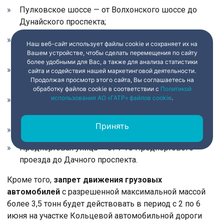
Пулковское шоссе — от Волхонского шоссе до
Дунайского проспекта;
Петербургское шоссе — от Пулковского шоссе до
Наш веб-сайт использует файлы cookie и сохраняет их на
Кузьминского шоссе;
Вашем устройстве, чтобы сделать перемещения по сайту
более удобными для Вас, а также для анализа статистики
Витебский проспект — от Московского шоссе до
сайта и содействия нашей маркетинговой деятельности.
Продолжая просмотр этого сайта, Вы соглашаетесь на
Петербургского шоссе;
обработку файлов cookie в соответствии с
Политикой
использования АО «ГАТР» файлов cookie
.
Митрофаньевское шоссе — от набережной
Обводного канала до Кубинской улицы;
Принять
Автомобильная улица;
Предпортовая улица — от 7-го Предпортового
проезда до Дачного проспекта.
Кроме того,
запрет движения грузовых
автомобилей
с разрешенной максимальной массой
более 3,5 тонн будет действовать в период с 2 по 6
июня на участке Кольцевой автомобильной дороги