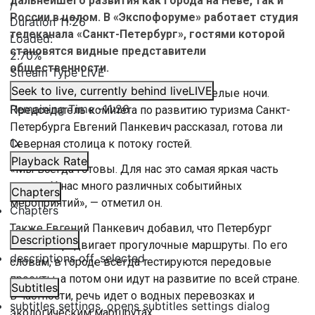
дальнейшего развития как города на Неве, так и
/
России в целом. В «Экспофоруме» работает студия
Duration
11:26
телеканала «Санкт-Петербург», гостями которой
Loaded
:
становятся видные представители
2.70%
общественности.
Stream Type
LIVE
Seek to live, currently behind live
LIVE
Сейчас пик туристического сезона — белые ночи.
Remaining Time
-
11:26
Председатель комитета по развитию туризма Санкт-
Петербурга Евгений Панкевич рассказал, готова ли
1x
Северная столица к потоку гостей.
Playback Rate
«Мы всегда готовы. Для нас это самая яркая часть
сезона. У нас много различных событийных
Chapters
мероприятий», — отметил он.
Chapters
Также Евгений Панкевич добавил, что Петербург
Descriptions
активно продвигает прогулочные маршруты. По его
descriptions off
, selected
словам, в городе всегда тестируются передовые
проекты, а потом они идут на развитие по всей стране.
Subtitles
В частности, речь идет о водных перевозках и
subtitles settings
, opens subtitles settings dialog
экологическим маршрутах.