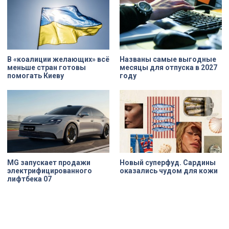
пропорции, соотношения света и
участником?
объема, а также назначение
комнат. Как отметил губернатор
Александр Беглов, все
реставрационные работы в
«Пенатах» проводились под
строгим контролем специалистов
КГИОП.
В «коалиции желающих» всё
Названы самые выгодные
меньше стран готовы
месяцы для отпуска в 2027
помогать Киеву
году
MG запускает продажи
Новый суперфуд. Сардины
электрифицированного
оказались чудом для кожи
лифтбека 07