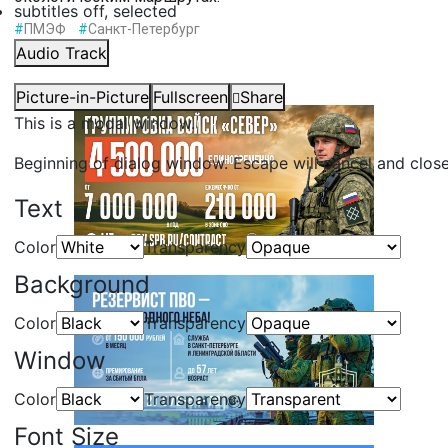
subtitles off
, selected
#
ПМЭФ
#
Санкт-Петербург
Audio Track
Picture-in-Picture
Fullscreen
Share
This is a modal window.
Beginning of dialog window. Escape will cancel and clos
Text
Color
Transparency
Background
Color
Transparency
Window
Color
Transparency
Font Size