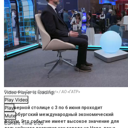
Video Player is loading.
Телеканал «Санкт-Петербург» / АО «ГАТР»
Play Video
В Северной столице с 3 по 6 июня проходит
Play
Петербургский международный экономический
Mute
форум. Это событие имеет высокое значение для
Current Time
0:00