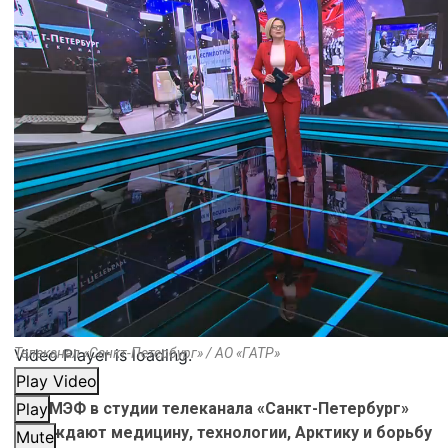
Video Player is loading.
Телеканал «Санкт-Петербург» / АО «ГАТР»
Play Video
На ПМЭФ в студии телеканала «Санкт-Петербург»
Play
обсуждают медицину, технологии, Арктику и борьбу
Mute