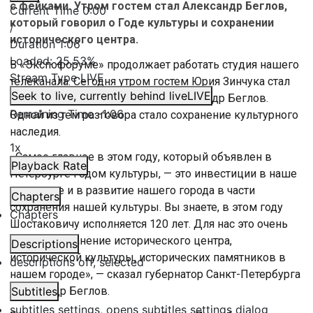
с фейками. Утром гостем стал Александр Беглов,
Current Time
0:00
который говорил о Годе культуры и сохранении
/
исторического центра.
Duration
1:06
Loaded
:
25.53%
В «Экспофоруме» продолжает работать студия нашего
Stream Type
LIVE
телеканала. Сегодня утром гостем Юрия Зинчука стал
Seek to live, currently behind live
LIVE
губернатор Санкт-Петербурга Александр Беглов.
Remaining Time
-
1:06
Одной из тем разговора стало сохранение культурного
наследия.
1x
«Самое главное в этом году, который объявлен в
Playback Rate
Петербурге Годом культуры, — это инвестиции в наше
достояние и в развитие нашего города в части
Chapters
сохранения нашей культуры. Вы знаете, в этом году
Chapters
Шостаковичу исполняется 120 лет. Для нас это очень
важно. Сохранение исторического центра,
Descriptions
исторической культуры, исторических памятников в
descriptions off
, selected
нашем городе», — сказал губернатор Санкт-Петербурга
Александр Беглов.
Subtitles
subtitles settings
, opens subtitles settings dialog