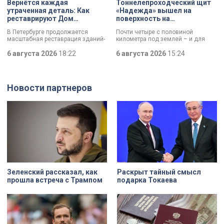
Вернётся каждая
Тоннелепроходческий щит
утраченная деталь: Как
«Надежда» вышел на
реставрируют Дом
поверхность на
Единоверческой церкви
Шуваловском проспекте
В Петербурге продолжается
Почти четыре с половиной
Святого Николая на улице
масштабная реставрация зданий-
километра под землей – и для
Марата
памятников в рамках
«Надежды» забрезжил свет:
губернаторской программы.
6 августа 2026
18:22
проходческий щит вышел на
6 августа 2026
15:24
Специалисты обновляют не
поверхность. О ходе работ у
просто стены, а восстанавливают
демонтажного котлована сегодня
буквально каждую утраченную
рассказали губернатору
деталь. Один из самых знаковых
Александру Беглову и
Новости партнеров
адресов сейчас — Дом
председателю Законодательного
Единоверческой церкви Святого
Собрания Александру Бельскому.
Николая на улице Марата. Здание
XIX века, прошедшее через
несколько перестроек, сегодня
переживает второе рождение.
Жемчужина, объекта культурного
наследия — исторические часы.
Их элементы утрачены на 90%.
Зеленский рассказал, как
Раскрыт тайный смысл
прошла встреча с Трампом
подарка Токаева