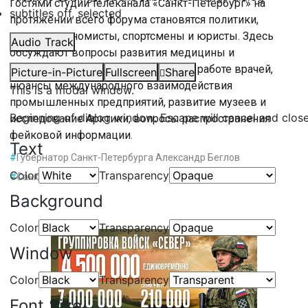
Гостями студии телеканала «Санкт-Петербург» на
subtitles off
, selected
протяжении всего форума становятся политики,
ученые, экономисты, спортсмены и юристы. Здесь
Audio Track
обсуждают вопросы развития медицины и
использования новых технологий в работе врачей,
Picture-in-Picture
Fullscreen
Share
нюансы международного взаимодействия
This is a modal window.
промышленных предприятий, развитие музеев и
Beginning of dialog window. Escape will cancel and clos
исследование Арктики, вопросы распространения
фейковой информации.
Text
#
Губернатор Санкт-Петербурга Александр Беглов
Color
Transparency
#
Санкт-Петербург
Background
Color
Transparency
Window
Color
Transparency
Font Size