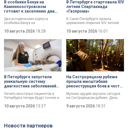
В особняке Бенуа на
В Петербурге стартовала XIV
Каменноостровском
летняя Спартакиада
готовят к заселению два
«Газпрома»
исторических корпуса
Два исторических корпуса
В Санкт-Петербурге прошла
особняка Бенуа на
церемония открытия XIV летней
Каменноостровском проспекте
Спартакиады компании «Газпром».
готовят к заселению. Ключи от
10 августа 2026
18:28
За победу поборются рекордные
10 августа 2026
16:01
нового жилья в ближайшие дни
52 команды, которые разыграют
получат 68 семей-очередников. В
268 комплектов наград.
домах полностью заменили
перекрытия, укрепили стены и
смонтировали новые
коммуникации. Губернатор
Александр Беглов отметил:
сохранение наследия вместе с
повышением качества жизни
людей – один из десяти ключевых
приоритетов развития Петербурга.
В Петербурге запустили
На Сестрорецком рубеже
уникальную систему
прошла масштабная
диагностики заболеваний
реконструкция боев в честь
животных
Дня окончания
Лечить хвостатых пациентов в
Музыка орудий звучала сегодня
Ленинградской битвы
Петербурге теперь будут точнее и
на Сестрорецком рубеже. День
быстрее. Впервые в Северной
окончания Ленинградской битвы
столице запустили уникальную
10 августа 2026
13:37
вспоминали и через
9 августа 2026
18:31
мобильную диагностическую
реконструкции. Масштабное
систему. Технология российского
сражение стало предвестником
производства за полчаса
будущей Победы.
определит, что не так с питомцем.
Новости партнеров