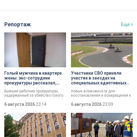
Репортаж
Ещё
Голый мужчина в квартире
Участники СВО приняли
жены: экс-сотрудник
участие в заездах на
прокуратуры рассказал,
специальных адаптивных
почему совершил убийство
карт-машинах
Бывший работник прокуратуры,
Новые возможности для
задержанный за убийство голого
восстановления и возвращения к
мужчины, рассказал о причинах,
активной жизни. Представители
которые толкнули его на страшное
6 августа 2026
23:14
фонда «СВОй дом» в Петербурге
6 августа 2026
23:09
преступление. Два года назад он
встретились с участниками
вынес мертвеца из дома на улице
специальной военной операции,
Луначарского, выдавая
которые сейчас проходят курс
бездыханного мужчину за
реабилитации. Главным событием
изрядно перебравшего приятеля.
дня стали заезды на специальных
адаптивных карт-машинах, где
ветераны смогли лично