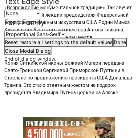
Text Edge Style
«Возрождение монументальной традиции». Так звучит
тема совместной лекции председателя Федеральной
Font Family
комиссии по изящным искусствам США Родни Мимса
Кука и петербургского архитектора Антона Гликина.
Встреча прошла в Культурном центре
Reset
restore all settings to the default values
Done
Францисканского монастыря святого Антония
Close Modal Dialog
Чудотворца.
End of dialog window.
Копия Ситкинской иконы Божией Матери передана
Свято-Троицкой Сергиевой Приморской Пустыни в
Стрельне по предложению президента США Дональда
Трампа. Это стало ответным жестом на подарок
президента Владимира Путина церкви на Аляске.