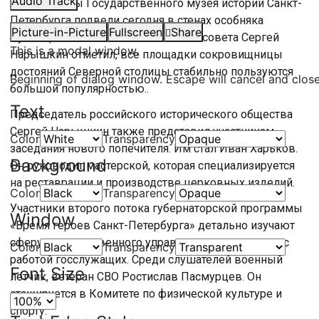
Audio Track
Итоги работы Государственного музея истории Санкт-
Петербурга подвели сегодня в стенах особняка
Picture-in-Picture
Fullscreen
Share
Румянцева. Глава попечительского совета Сергей
This is a modal window.
Нарышкин отметил, все площадки сокровищницы
достояний Северной столицы стабильно пользуются
Beginning of dialog window. Escape will cancel and clos
большой популярностью..
Text
Председатель российского исторического общества
Сергей Нарышкин также представил участникам
Color
Transparency
заседания нового попечителя. Им стал Иван Харьков.
Background
Он руководит мастерской, которая специализируется
на реставрации и производстве церковных изделий.
Color
Transparency
Участники второго потока губернаторской программы
Window
«Время героев Санкт-Петербурга» детально изучают
сферу государственного управления и знакомятся с
Color
Transparency
работой госслужащих. Среди слушателей военный
Font Size
лётчик, ветеран СВО Ростислав Пасмурцев. Он
стажируется в Комитете по физической культуре и
спорту.