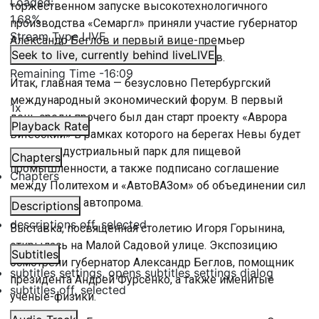
Loaded
:
торжественном запуске высокотехнологичного
1.68%
производства «Семаргл» приняли участие губернатор
Stream Type
LIVE
Александр Беглов и первый вице-премьер
Seek to live, currently behind live
LIVE
правительства России Денис Мантуров.
Remaining Time
-
16:09
Итак, главная тема — безусловно Петербургский
международный экономический форум. В первый
1x
день среди прочего был дан старт проекту «Аврора
Playback Rate
Витебский» в рамках которого на берегах Невы будет
создан индустриальный парк для пищевой
Chapters
промышленности, а также подписано соглашение
Chapters
между Политехом и «АвтоВАЗом» об объединении сил
для развития автопрома.
Descriptions
descriptions off
, selected
Выставка, посвященная столетию Игоря Горынина,
открылась на Малой Садовой улице. Экспозицию
Subtitles
осмотрели губернатор Александр Беглов, помощник
subtitles settings
, opens subtitles settings dialog
президента Андрей Фурсенко, а также именитые
subtitles off
, selected
ученые-физики.