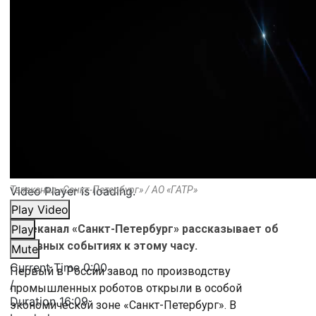
Video Player is loading.
Телеканал «Санкт-Петербург» / АО «ГАТР»
Play Video
Телеканал «Санкт-Петербург» рассказывает об
Play
основных событиях к этому часу.
Mute
Current Time
0:00
Первый в России завод по производству
/
промышленных роботов открыли в особой
Duration
16:09
экономической зоне «Санкт-Петербург». В