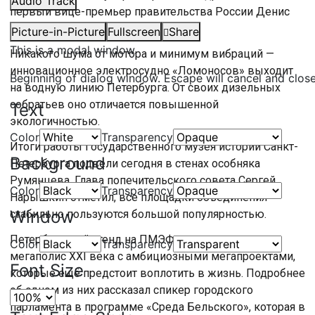
Audio Track
первый вице-премьер правительства России Денис
Мантуров.
Picture-in-Picture
Fullscreen
Share
This is a modal window.
Никакого шума от мотора и минимум вибраций —
инновационное электросудно «Ломоносов» выходит
Beginning of dialog window. Escape will cancel and clos
на водную линию Петербурга. От своих дизельных
собратьев оно отличается повышенной
Text
экологичностью.
Color
Transparency
Итоги работы Государственного музея истории Санкт-
Background
Петербурга подвели сегодня в стенах особняка
Румянцева. Глава попечительского совета Сергей
Color
Transparency
Нарышкин отметил, все площадки объединения
Window
стабильно пользуются большой популярностью.
Петербургский стенд на ПМЭФ представляет
Color
Transparency
мегаполис XXI века с амбициозными мегапроектами,
Font Size
которые ещё предстоит воплотить в жизнь. Подробнее
об одном из них рассказал спикер городского
парламента в программе «Среда Бельского», которая в