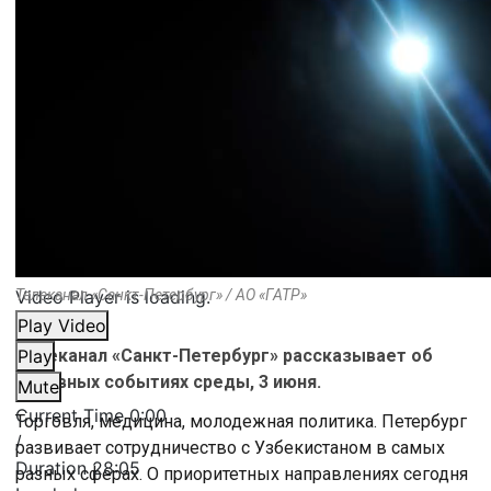
Video Player is loading.
Телеканал «Санкт-Петербург» / АО «ГАТР»
Play Video
Телеканал «Санкт-Петербург» рассказывает об
Play
основных событиях среды, 3 июня.
Mute
Current Time
0:00
Торговля, медицина, молодежная политика. Петербург
/
развивает сотрудничество с Узбекистаном в самых
Duration
28:05
разных сферах. О приоритетных направлениях сегодня