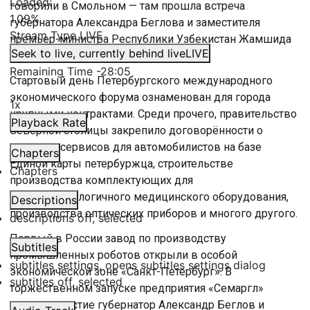
Loaded
:
говорили в Смольном — там прошла встреча
1.09%
губернатора Александра Беглова и заместителя
Stream Type
LIVE
премьер-министра Республики Узбекистан Жамшида
Seek to live, currently behind live
LIVE
Ходжаева.
Remaining Time
-
28:05
Стартовый день Петербургского международного
экономического форума ознаменован для города
1x
крупными контрактами. Среди прочего, правительство
Playback Rate
Северной столицы закрепило договорённости о
развитии сервисов для автомобилистов на базе
Chapters
Единой карты петербуржца, строительстве
Chapters
производства комплектующих для
высокотехнологичного медицинского оборудования,
Descriptions
производства оптических приборов и многого другого.
descriptions off
, selected
Первый в России завод по производству
Subtitles
промышленных роботов открыли в особой
subtitles settings
, opens subtitles settings dialog
экономической зоне «Санкт-Петербург». В
subtitles off
, selected
торжественном запуске предприятия «Семаргл»
приняли участие губернатор Александр Беглов и