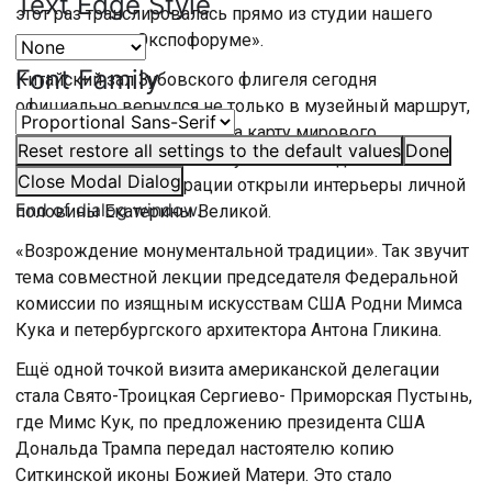
Text Edge Style
этот раз транслировалась прямо из студии нашего
телеканала в «Экспофоруме».
Font Family
Китайский зал Зубовского флигеля сегодня
официально вернулся не только в музейный маршрут,
но и, без преувеличения, на карту мирового
Reset
restore all settings to the default values
Done
культурного наследия. В музее-заповеднике после
Close Modal Dialog
многолетней реставрации открыли интерьеры личной
End of dialog window.
половины Екатерины Великой.
«Возрождение монументальной традиции». Так звучит
тема совместной лекции председателя Федеральной
комиссии по изящным искусствам США Родни Мимса
Кука и петербургского архитектора Антона Гликина.
Ещё одной точкой визита американской делегации
стала Свято-Троицкая Сергиево- Приморская Пустынь,
где Мимс Кук, по предложению президента США
Дональда Трампа передал настоятелю копию
Ситкинской иконы Божией Матери. Это стало