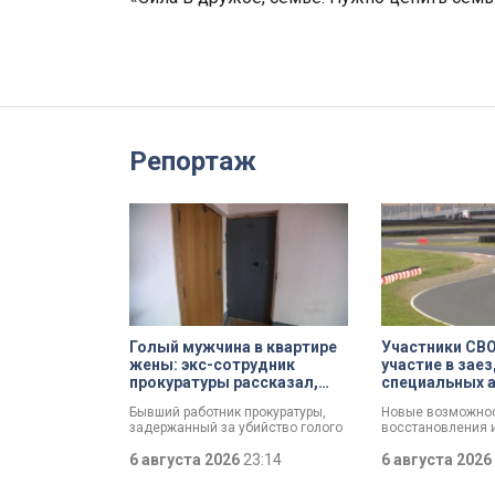
Репортаж
Голый мужчина в квартире
Участники СВО
жены: экс-сотрудник
участие в заез
прокуратуры рассказал,
специальных 
почему совершил убийство
карт-машинах
Бывший работник прокуратуры,
Новые возможнос
задержанный за убийство голого
восстановления 
мужчины, рассказал о причинах,
активной жизни. 
которые толкнули его на
6 августа 2026
23:14
фонда «СВОй дом
6 августа 2026
страшное преступление. Два года
встретились с уч
назад он вынес мертвеца из
специальной вое