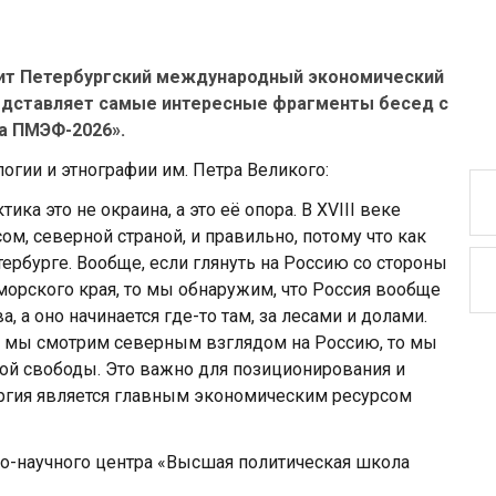
одит Петербургский международный экономический
редставляет самые интересные фрагменты бесед с
а ПМЭФ-2026».
огии и этнографии им. Петра Великого:
ика это не окраина, а это её опора. В XVIII веке
м, северной страной, и правильно, потому что как
тербурге. Вообще, если глянуть на Россию со стороны
морского края, то мы обнаружим, что Россия вообще
а, а оно начинается где-то там, за лесами и долами.
ли мы смотрим северным взглядом на Россию, то мы
ой свободы. Это важно для позиционирования и
ергия является главным экономическим ресурсом
но-научного центра «Высшая политическая школа