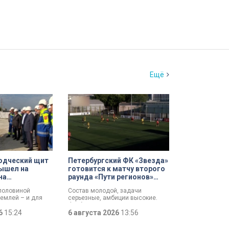
Ещё
одческий щит
Петербургский ФК «Звезда»
ышел на
готовится к матчу второго
на
раунда «Пути регионов»
 проспекте
Кубка России
 половиной
Состав молодой, задачи
землей – и для
серьезные, амбиции высокие.
езжил свет:
Футбольная «Звезда»,
ит вышел на
26
15:24
выступающая во второй Лиге Б,
6 августа 2026
13:56
ходе работ у
готовится к матчу второго раунда
отлована
«Пути регионов» Кубка России.