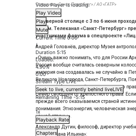
Video Player is loading.
Телеканал «Санкт-Петербург» / АО «ГАТР»
Play Video
В Северной столице с 3 по 6 июня прох
Play
форум. Телеканал «Санкт-Петербург» п
Mute
участниками форума в спецпроекте «Лиц
Current Time
0:00
/
Андрей Головнёв, директор Музея антропол
Duration
5:15
«Очень важно понимать, что для России Аркт
Loaded
:
Россия вообще считалась северным колоссо
4.90%
империя она создавалась не случайно в Пе
0:00
Великого Новгорода, Санкт-Петербурга, По
Stream Type
LIVE
страна свободы, в ней нет крепостного прав
Seek to live, currently behind live
LIVE
Север свободен от крепостного права. Ес
Remaining Time
-
5:15
прежде всего оказываемся страной истинн
понимания. Этноэнергия, человеческая эн
1x
нашей страны».
Playback Rate
Александр Дугин, философ, директор учеб
Chapters
имени Ивана Ильина»: