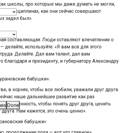
 как школы, про которые мы даже думать не могли,
чных дисциплинах, как они сейчас совершают
ых задел был».
жная составляющая. Люди оставляют впечатление о
 — делайте, используйте: «Я вам всё для этого
труда. Делайте. Дал вам талант, дал вам
о благодаря и президенту, и губернатору Александру
Бурановские бабушки»:
ве, в корнях, чтобы все любили, уважали друг друга.
сейчас наше дальнейшее развитие как раз
бъединённость, чтобы понять друг друга, ценить
ues
Done
 друга. Нам кажется, это очень ценно».
урановские бабушки»:
ю, продолжение рода — вот что главное».