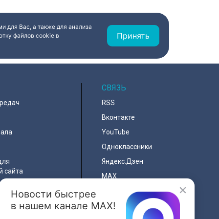
али губернатору
Соперник – «Великие Луки». Наш
лову и
корреспондент Маргарита
аконодательного
Зайцева побывала на тренировке
андру Бельскому.
петербургского коллектива в
и для Вас, а также для анализа
преддверии ответственной игры.
Принять
тку файлов cookie в
СВЯЗЬ
ередач
RSS
Вконтакте
нала
YouTube
Одноклассники
для
Яндекс.Дзен
й сайта
MAX
Новости быстрее
льности
в нашем канале MAX!