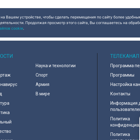
роходят курс
буквально каждую утраченную
сегодня рассказ
лавным
деталь. Один из самых знаковых
Александру Бег
али заезды на
адресов сейчас — Дом
председателю З
тивных карт-
Единоверческой церкви Святого
Собрания Алекс
 на Вашем устройстве, чтобы сделать перемещения по сайту более удобным
тераны смогли
Николая на улице Марата. Здание
деятельности. Продолжая просмотр этого сайта, Вы соглашаетесь на обрабо
вать технику и
XIX века, прошедшее через
айлов cookie
.
орость.
несколько перестроек, сегодня
переживает второе рождение.
Жемчужина, объекта культурного
наследия — исторические часы.
Их элементы утрачены на 90%.
ОСТИ
ТЕЛЕКАНАЛ
Наука и технологии
Программа п
ортаж
Спорт
Программы
навирус
Армия
Настройка ка
д
В мире
Контакты
тура
Информация 
пользователе
тика
Политика
льный
конфиденциа
ество
Политика