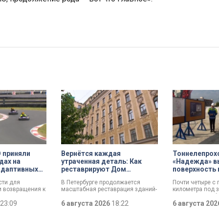
 приняли
Вернётся каждая
Тоннелепрох
дах на
утраченная деталь: Как
«Надежда» в
адаптивных
реставрируют Дом
поверхность 
Единоверческой церкви
Шуваловском
ти для
В Петербурге продолжается
Почти четыре с
Святого Николая на улице
и возвращения к
масштабная реставрация зданий-
километра под 
Марата
Представители
памятников в рамках
«Надежды» забр
» в Петербурге
23:09
губернаторской программы.
6 августа 2026
18:22
проходческий щ
6 августа 20
астниками
Специалисты обновляют не
поверхность. О 
нной операции,
просто стены, а восстанавливают
демонтажного к