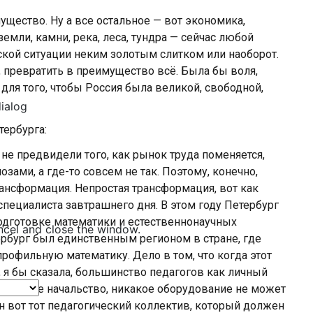
ущество. Ну а все остальное — вот экономика,
земли, камни, река, леса, тундра — сейчас любой
ской ситуации неким золотым слитком или наоборот.
, превратить в преимущество всё. Была бы воля,
 для того, чтобы Россия была великой, свободной,
dialog
тербурга:
не предвидели того, как рынок труда поменяется,
озами, а где-то совсем не так. Поэтому, конечно,
ансформация. Непростая трансформация, вот как
специалиста завтрашнего дня. В этом году Петербург
дготовке математики и естественнонаучных
ncel and close the window.
ербург был единственным регионом в стране, где
рофильную математику. Дело в том, что когда этот
, я бы сказала, большинство педагогов как личный
 никакое начальство, никакое оборудование не может
ён вот тот педагогический коллектив, который должен