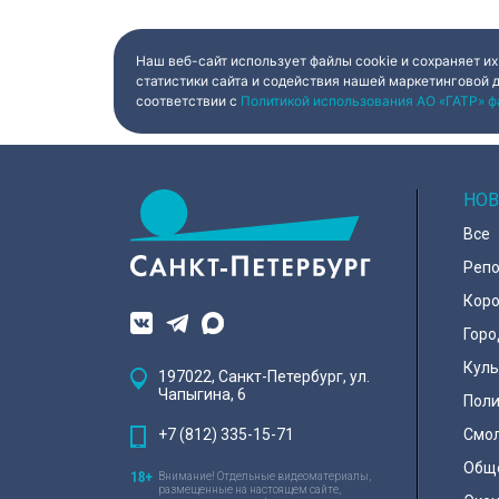
дома на улице Луначарского,
которые сейчас п
выдавая бездыханного мужчину
реабилитации. Г
за изрядно перебравшего
событием дня ст
приятеля.
специальных адап
Наш веб-сайт использует файлы cookie и сохраняет их
машинах, где ве
статистики сайта и содействия нашей маркетинговой 
лично протестиро
соответствии с
Политикой использования АО «ГАТР» ф
почувствовать ск
НОВ
Все
Реп
Коро
Горо
Куль
197022, Санкт-Петербург, ул.
Чапыгина, 6
Поли
+7 (812) 335-15-71
Смо
Общ
Внимание! Отдельные видеоматериалы,
размещенные на настоящем сайте,