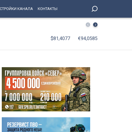
СТРОЙКИ КАНАЛА
КОНТАКТЫ
Свыше 8,5 тонны опасного мяса сняли с прилавков в Пет
$81,4077
€94,0585