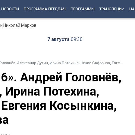
НОВОСТИ
ПРОГРАММА ПЕРЕДАЧ
ПРОГРАММЫ
ТРАНСЛЯЦИИ
НА
ик Николай Марков
7 августа
09:30
лександр Дугин, Ирина Потехина, Никас Сафронов, Евгения Косынкина, Татьяна Четкарёва
». Андрей Головнёв,
 Ирина Потехина,
 Евгения Косынкина,
ва