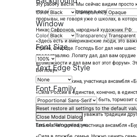
Background
эту работу вести. Мы сейчас видим просто
что они станут лидерами в естественнонау
Color
Transparency
прорывы, не говоря уже о школах, в котор
Window
Никас Сафронов, народный художник РФ:
Color
Transparency
«Здесь есть и американские люди, это ва
Font Size
стране, о городе. Господь Бог дал нам шанс
предоставляю. Лопату дал, дал вам орудие 
возможности и дал вам вот этот форум». Эт
Text Edge Style
Беглову».
Евгения Косынкина, участница ансамбля «
Font Family
«Сила России в единстве, конечно, в единст
Это самое главное. Может быть, тормозит 
разъединённость. Мы пытаемся перейти в о
Reset
restore all settings to the default val
культуру друг друга, уважать традиции друг
Close Modal Dialog
End of dialog window.
Татьяна Четкарёва, участница ансамбля «Б
«Сила в дружбе, семье. Нужно ценить семь