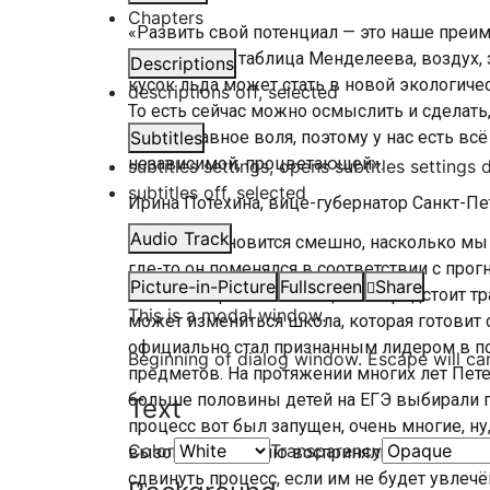
Chapters
«Развить свой потенциал — это наше преим
ресурсы, вся таблица Менделеева, воздух, 
Descriptions
кусок льда может стать в новой экологиче
descriptions off
, selected
То есть сейчас можно осмыслить и сделать
самое главное воля, поэтому у нас есть всё
Subtitles
независимой, процветающей».
subtitles settings
, opens subtitles settings 
subtitles off
, selected
Ирина Потехина, вице-губернатор Санкт-Пе
Audio Track
«Иногда становится смешно, насколько мы 
где-то он поменялся в соответствии с прогн
Picture-in-Picture
Fullscreen
Share
системе образования в целом предстоит тр
This is a modal window.
может измениться школа, которая готовит 
официально стал признанным лидером в по
Beginning of dialog window. Escape will ca
предметов. На протяжении многих лет Пет
больше половины детей на ЕГЭ выбирали п
Text
процесс вот был запущен, очень многие, ну
Color
Transparency
вызов эту историю восприняли, потому что
сдвинуть процесс, если им не будет увлеч