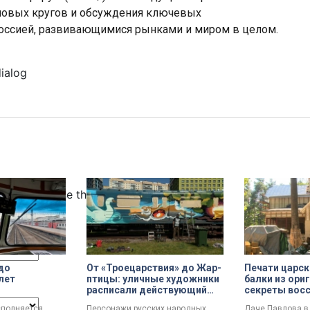
ловых кругов и обсуждения ключевых
Россией, развивающимися рынками и миром в целом.
dialog
ncel and close the window.
до
От «Троецарствия» до Жар-
Печати царск
лет
птицы: уличные художники
балки из ори
расписали действующий
секреты вос
му депо
состав метро Петербурга
дачи Павлов
сполняется
Персонажи русских народных
Даче Павлова в