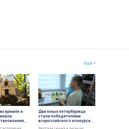
Ещё
их времён и
Два юных петербуржца
гинала:
стали победителями
становления
всероссийского конкурса
а
«Моя страна — моя Россия»
 Сестрорецке
Якутская сказка и легенды