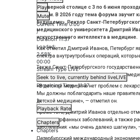
В Северной столице с 3 по 6 июня прох
Play
форум. В 2026 году тема форума звучит 
Mute
будущему». Ректор Санкт-Петербургско
Current Time
0:00
медицинского университета Дмитрий Иван
/
искусственного интеллекта в медицине.
Duration
11:37
Loaded
:
Как отметил Дмитрий Иванов, Петербург я
2.58%
спектра внутриутробных операций, которые
00:00
Также Санкт-Петербургского государствен
Stream Type
LIVE
рассказал, как складывается работа в мед
Seek to live, currently behind live
LIVE
Remaining Time
-
11:37
«В детской медицине нет проблем с лекар
Мы должны поблагодарить наше правительс
1x
детской медицине», — отметил он.
Playback Rate
Кроме того, Дмитрий Иванов отдельно отме
лечения орфанных заболеваний, а также ра
Chapters
заболевания: «мы очень далеко шагнули», 
Chapters
Петербургский международный экономиче