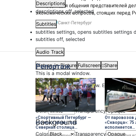
Descriptions
площадка для общения представителей де
descriptions off
, selected
экономических вопросов, стоящих перед 
#
ПМЭФ
#
Санкт-Петербург
Subtitles
subtitles settings
, opens subtitles settings 
subtitles off
, selected
Audio Track
Репортаж
Picture-in-Picture
Fullscreen
Share
This is a modal window.
Beginning of dialog window. Escape will ca
Text
Color
Transparency
«Спортивный Петербург —
От паровозов 
Background
это мы с вами»: как
«Скворца»: 75 
Северная столица
исполняется
отметила День
моторвагонно
Color
Transparency
Главный спортивный праздник
75 лет сегодня и