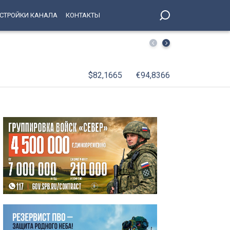
СТРОЙКИ КАНАЛА
КОНТАКТЫ
Александр Беглов: В День окончания Ленинградской би
Победы, будут зажжены факелы Ростральных колонн
$82,1665
€94,8366