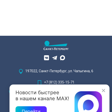
197022, Санкт-Петербург, ул. Чапыгина, 6
+7 (812) 335-15-71
Новости быстрее
Внимание! Отдельные видеоматериалы, размещенные на настоящем
сайте, могут содержать информацию, предназначенную для лиц,
в нашем канале MAX!
достигших 18 лет.
Перейти