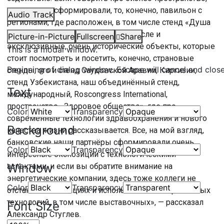
которое мы сформировали, то, конечно, павильон с
Audio Track
регионами, где расположен, в том числе стенд «Душа
России», представляющий в том числе и
Picture-in-Picture
Fullscreen
Share
эксклюзивные, очень исторические объекты, которые
This is a modal window.
стоит посмотреть и посетить, конечно, страновые
Beginning of dialog window. Escape will cancel and clos
стенды, это и стенд Саудовской Аравии, Киргизии,
стенд Узбекистана, наш объединённый стенд,
Text
международный, Roscongress International,
пространство «Здоровое общество», где про
Color
Transparency
современные технологии здравоохранения и нового
Background
качества жизни рассказывается. Все, на мой взгляд,
банковские наши партнёры сформировали очень
Color
Transparency
интересные экспозиции с технологическими
Window
аспектами, и если вы обратите внимание на
энергетические компании, здесь тоже коллеги не
Color
Transparency
отстают в инновациях и использовании современных
технологий, в том числе выставочных», — рассказал
Font Size
Александр Стуглев.