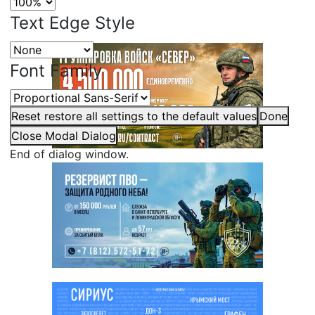
Text Edge Style
Font Family
Reset
restore all settings to the default values
Done
Close Modal Dialog
End of dialog window.