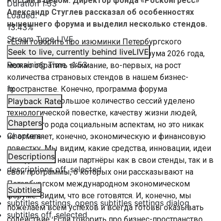
России в целом. Директор фонда «Росконгресс»
Duration
1:53
Александр Стуглев рассказал об особенностях
Loaded
:
нынешнего форума и выделил несколько стендов.
13.43%
Stream Type
LIVE
«Если говорить про изюминки Петербургского
Seek to live, currently behind live
LIVE
международного экономического форума 2026 года,
Remaining Time
-
1:53
можно обратить внимание, во-первых, на рост
количества страновых стендов в нашем бизнес-
1x
пространстве. Конечно, программа форума
развивается, большое количество сессий уделено
Playback Rate
технологической повестке, качеству жизни людей,
Chapters
различного рода социальным аспектам, но это никак
Chapters
не отменяет, конечно, экономическую и финансовую
повестку. Мы видим, какие средства, инновации, идеи
Descriptions
вкладывают наши партнёры как в свои стенды, так и в
descriptions off
, selected
свои программы, о которых они рассказывают на
Петербургском международном экономическом
Subtitles
форуме. Видим, что все готовятся. И, конечно, мы
subtitles settings
, opens subtitles settings dialog
пожелаем всем успехов и всегда готовы оказывать
subtitles off
, selected
содействие. Если говорить про бизнес-пространство,