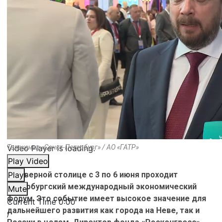
Video Player is loading.
Телеканал «Санкт-Петербург» / АО «ГАТР»
Play Video
В Северной столице с 3 по 6 июня проходит
Play
Петербургский международный экономический
Mute
форум. Это событие имеет высокое значение для
Current Time
0:00
дальнейшего развития как города на Неве, так и
/