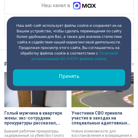
Наш канал в
Наш веб-сайт использует файлы cookie и сохраняет их на
Наш канал в
Вашем устройстве, чтобы сделать перемещения по сайту
более удобными для Вас, а также для анализа статистики
сайта и содействия нашей маркетинговой деятельности.
Продолжая просмотр этого сайта, Вы соглашаетесь на
обработку файлов cookie в соответствии с
Политикой
использования АО «ГАТР» файлов cookie
.
Репортаж
Ещё
Принять
Голый мужчина в квартире
Участники СВО приняли
жены: экс-сотрудник
участие в заездах на
прокуратуры рассказал,
специальных адаптивных
почему совершил убийство
карт-машинах
Бывший работник прокуратуры,
Новые возможности для
задержанный за убийство голого
восстановления и возвращения к