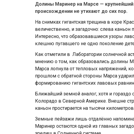
Долины Маринер на Марсе — крупнейший к
происхождении не утихают до сих пор.
На снимках гигантская трещина в коре Кр
величественно, и загадочно: слева каньон
Интересно, что образовавшиеся узоры ла
клешню пугавшего не одно поколение дет
Как отметили в Лаборатории солнечной ас
мнению о том, как образовались долины Ма
Марса лопнула от тепловых напряжений, ко
прошлом с обратной стороны Марса ударил 
формированию гигантских лавовых равнин 
Ближайший земной аналог, хотя и гораздо 
Колорадо в Северной Америке. Внешне стр
каньон простирается на тысячи километров 
Земные пейзажи лишь отдалённо напоминаю
Маринер остаются одной из главных загад
зрелищ в Солнечной системе.