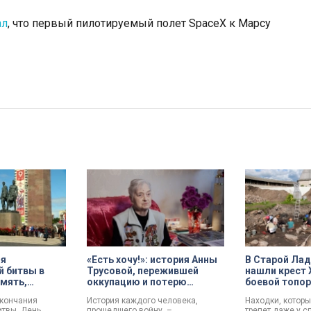
ал
, что первый пилотируемый полет SpaceX к Марсу
ия
«Есть хочу!»: история Анны
В Старой Лад
й битвы в
Трусовой, пережившей
нашли крест X
амять,
оккупацию и потерю
боевой топор
ланы по
близких в 12 лет
трофеи эксп
окончания
История каждого человека,
Находки, котор
ого
итвы, День
прошедшего войну, –
трепет даже у с