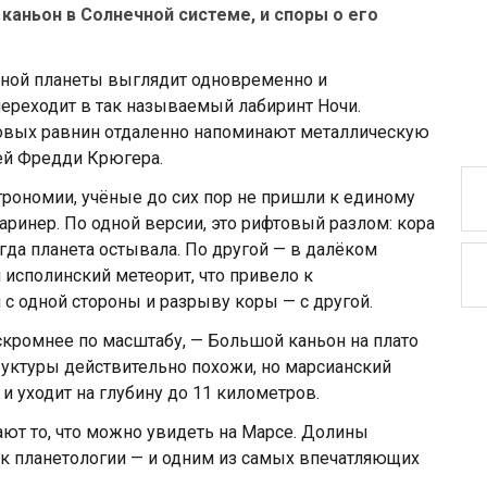
аньон в Солнечной системе, и споры о его
асной планеты выглядит одновременно и
 переходит в так называемый лабиринт Ночи.
вовых равнин отдаленно напоминают металлическую
ей Фредди Крюгера.
трономии, учёные до сих пор не пришли к единому
ринер. По одной версии, это рифтовый разлом: кора
гда планета остывала. По другой — в далёком
исполинский метеорит, что привело к
с одной стороны и разрыву коры — с другой.
скромнее по масштабу, — Большой каньон на плато
уктуры действительно похожи, но марсианский
и уходит на глубину до 11 километров.
т то, что можно увидеть на Марсе. Долины
ок планетологии — и одним из самых впечатляющих