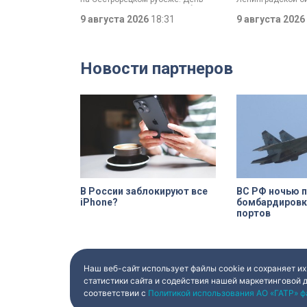
мемориала
окончания Ленинградской битвы
воинской славы 
вспоминали и через
9 августа 2026
18:31
обращении губер
9 августа 2026
реконструкции. Масштабное
Беглов и председ
сражение стало предвестником
Законодательног
будущей Победы.
Александр Бельск
Ленинград был в 
Новости партнеров
длительного сра
Отечественной в
имела огромное 
значение – угроз
севера была лик
В России заблокируют все
ВС РФ ночью 
iPhone?
бомбардировк
портов
Наш веб-сайт использует файлы cookie и сохраняет их
статистики сайта и содействия нашей маркетинговой 
соответствии с
Политикой использования АО «ГАТР» ф