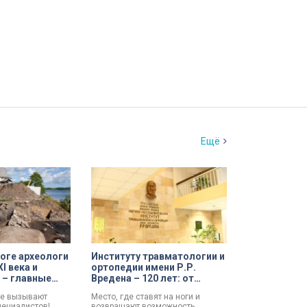
Ещё
оге археологи
Институту травматологии и
I века и
ортопедии имени Р.Р.
 – главные
Вредена – 120 лет: от
едиции
императорской лечебницы
ые вызывают
Место, где ставят на ноги и
до передового
пециалистов!
возвращают возможность