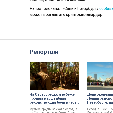
Ранее телеканал «Санкт-Петербург»
сообщ
может возглавить криптомиллиардер.
Репортаж
На Сестрорецком рубеже
День окончан
прошла масштабная
Ленинградско
реконструкция боев в честь
Петербурге: п
Дня окончания
церемонии и п
Музыка орудий звучала сегодня
Сегодня – День 
Ленинградской битвы
созданию нов
на Сестрорецком рубеже. День
Ленинградской б