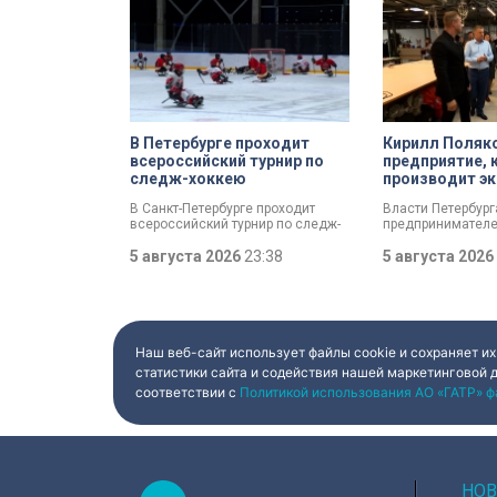
В Петербурге проходит
Кирилл Поляк
всероссийский турнир по
предприятие, 
следж-хоккею
производит эк
спортсменов
В Санкт-Петербурге проходит
Власти Петербур
всероссийский турнир по следж-
предпринимателе
хоккею. Призёры получат не
пострадал от кру
только медали, но и возможность
5 августа 2026
23:38
складах маркетп
5 августа 2026
в следующем сезоне стать
Разработать спец
участниками чемпионата России
мер правительств
«Лиги героев».
поручил губернат
Беглов. Сегодня 
вице-губернатор 
во время визита 
Наш веб-сайт использует файлы cookie и сохраняет их
пострадавших пр
статистики сайта и содействия нашей маркетинговой 
Компания шьет э
соответствии с
Политикой использования АО «ГАТР» ф
спортсменов и к
корпораций. Про
спортивной одеж
товар почти на 1
рублей.
НОВ