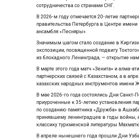
сотрудничества со странами СНГ.
В 2026-м году отмечается 20-летие партне
правительства Петербурга в Центре имен
ансамбля «Песняры».
Значимым шагом стало создание в Киргизи
экспозиции, посвященной подвигу Токтого
из блокадного Ленинграда, — открытие нам
В марте этого года матч «Зенита» и алма-а
партнерских связей с Казахстаном, а в ап
казахских народных инструментов имени Ж
В мае 2026-го года состоялись Дни Санкт‑
приуроченные к 35-летию установления пар
по созданию памятника «Дружба» в Ашхаба
принявшему ленинградцев в годы войны, а
классику туркменской литературы Махматк
В апреле нынешнего года прошли Дни Узбе