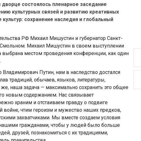
м дворце состоялось пленарное заседание
нию культурных связей и развитию креативных
 культур: сохранение наследия и глобальный
ительства РФ Михаил Мишустин и губернатор Санкт-
в Смольном. Михаил Мишустин в своем выступлении
ла выбрана местом проведения конференции, как один
.
 Владимирович Путин, нам в наследство достался
ав традиций, обычаев, языков, литературы,
о же, наша задача — максимально сохранить это общее
его новым содержанием. Нас связывает
режно храним и отстаиваем правду о подвиге
й войне, чтим героизм и мужество наших предков,
тскими захватчиками. Мы вместе создаем условия
нашими гражданами, чтобы у людей было больше
ей, друзей, познакомиться с их традициями,
тель правительства.