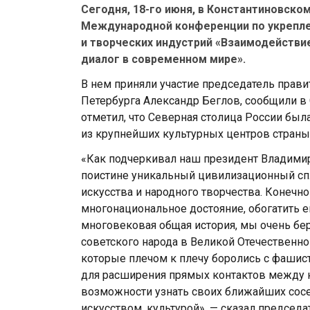
Сегодня, 18-го июня, в Константиновско
Международной конференции по укрепле
и творческих индустрий «Взаимодействие
диалог в современном мире».
В нем приняли участие председатель прав
Петербурга Александр Беглов, сообщили 
отметил, что Северная столица России бы
из крупнейших культурных центров страны
«Как подчеркивал наш президент Владимир
поистине уникальный цивилизационный спл
искусства и народного творчества. Конечн
многонациональное достояние, обогатить 
многовековая общая история, мы очень бе
советского народа в Великой Отечественно
которые плечом к плечу боролись с фашис
для расширения прямых контактов между 
возможности узнать своих ближайших сосед
искусством, культурой», — сказал председа