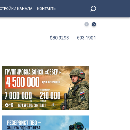
СТРОЙКИ КАНАЛА
КОНТАКТЫ
Жара и отмена лекарств едва не привели к ампутации –
$80,9293
€93,1901