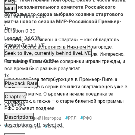
Play
бюро исполнительного комитета Российского
Mute
футбольного союза выбрало хозяина стартового
Current Time
0:00
матча нового сезона МИР-Российской Премьер-
/
Лиги.
Duration
0:39
Loaded
:
34.63%
«Зенит», как чемпион, а Спартак» – как обладатель
Stream Type
LIVE
Кубка России, встретятся в Нижнем Новгороде.
Seek to live, currently behind live
LIVE
Поединок пройдет в субботу, 18-го июля. Интересно,
Remaining Time
-
0:39
что в минувшем сезоне соперники играли трижды, и
все время был разный результат.
1x
Ничья и победа петербуржцев в Премьер-Лиге, а
Playback Rate
также – победа в серии пенальти спартаковцев уже в
кубковом матче. О времени начала поединка за
Chapters
Суперкубок, а также – о старте билетной программы
Chapters
РФС объявит позднее.
Descriptions
#
Зенит
#
Нижний Новгород
#
РПЛ
#
РФС
descriptions off
, selected
#
Санкт-Петербург
#
Спартак