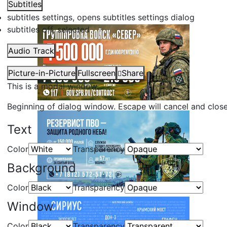
Subtitles
subtitles settings
, opens subtitles settings dialog
subtitles off
, selected
Audio Track
Picture-in-Picture
Fullscreen
Share
This is a modal window.
Beginning of dialog window. Escape will cancel and clos
Text
Color
Transparency
Background
Color
Transparency
Window
Color
Transparency