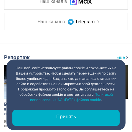
Наш канал в
Наш канал в
Репортаж
Ещё
Наш веб-сайт использует файлы cookie и сохраняет их на
Вашем устройстве, чтобы сделать перемещения по сайту
более удобными для Вас, а также для анализа статистики
сайта и содействия нашей маркетинговой деятельности.
Продолжая просмотр этого сайта, Вы соглашаетесь на
обработку файлов cookie в соответствии с
Политикой
использования АО «ГАТР» файлов cookie
.
В Петербурге проходит
Кирилл Поляков посетил
всероссийский турнир по
предприятие, которое
следж-хоккею
производит экипировку для
Принять
спортсменов
В Санкт-Петербурге проходит
Власти Петербурга поддержат
всероссийский турнир по следж-
предпринимателей, чей бизнес
хоккею. Призёры получат не
пострадал от крупных пожаров на