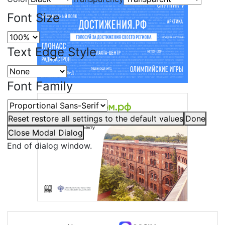
Font Size
Text Edge Style
Font Family
Reset
restore all settings to the default values
Done
Close Modal Dialog
End of dialog window.