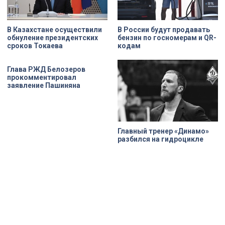
реставрационные работы в
«Пенатах» проводились под
строгим контролем специалистов
КГИОП.
В Казахстане осуществили
В России будут продавать
обнуление президентских
бензин по госномерам и QR-
сроков Токаева
кодам
Глава РЖД Белозеров
прокомментировал
заявление Пашиняна
Главный тренер «Динамо»
разбился на гидроцикле