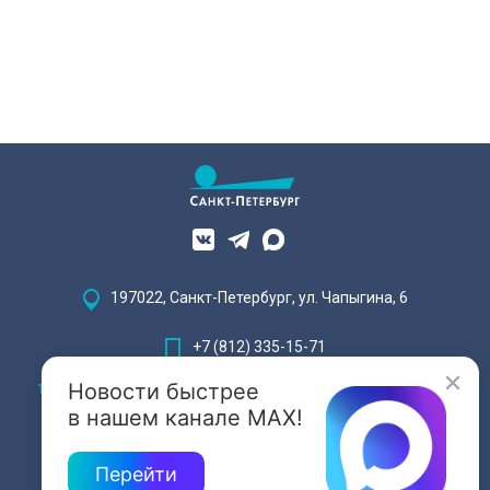
197022, Санкт-Петербург, ул. Чапыгина, 6
+7 (812) 335-15-71
Новости быстрее
Внимание! Отдельные видеоматериалы, размещенные на настоящем
сайте, могут содержать информацию, предназначенную для лиц,
в нашем канале MAX!
достигших 18 лет.
Перейти