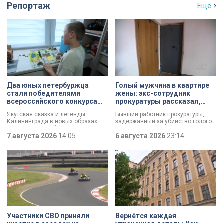
Репортаж
Ещё
Два юных петербуржца
Голый мужчина в квартире
стали победителями
жены: экс-сотрудник
всероссийского конкурса
прокуратуры рассказал,
«Моя страна — моя Россия»
почему совершил убийство
Якутская сказка и легенды
Бывший работник прокуратуры,
Калининграда в новых образах.
задержанный за убийство голого
Два юных петербуржца стали
мужчины, рассказал о причинах,
победителями всероссийского
7 августа 2026
14:05
которые толкнули его на страшное
6 августа 2026
23:14
конкурса «Моя страна — моя
преступление. Два года назад он
Россия». Их работы с
вынес мертвеца из дома на улице
использованием бересты, листьев
Луначарского, выдавая
и янтаря дали новое прочтение
бездыханного мужчину за
народным сюжетам.
изрядно перебравшего приятеля.
Участники СВО приняли
Вернётся каждая