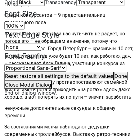
Color
Transparency
Петербург).
Font Size
Среди конкурсантов – 9 представительниц
прекрасного пола.
Text Edge Style
«Хотя даже вот и погода нас чуть-чуть не радует, но
погода это – не обращаем внимания, потому что
конкурс в Питере. Город Петербург – красивый. 10 лет,
Font Family
на следующий год уже будет 10 лет, как работаю, да»,
– рассказывает Алсу Галина, участница конкурса из
Уфы.
Reset
restore all settings to the default values
Done
Этот конкурс в шутку противопоставляют семейной
Close Modal Dialog
жизни: иметь рога и приходить «на рогах» здесь даже
End of dialog window.
хорошо, а вот потерять их по пути – значит, заработать
ненужные дополнительные секунды к общему
времени.
За состязаниями молча наблюдают дедушки
современных троллейбусов. Выставку ретро-техники