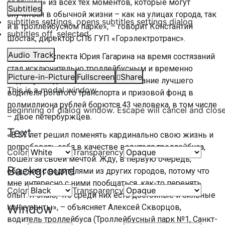
солянкой» из всех тех моментов, которые могут
Subtitles
случиться в обычной жизни – как на улицах города, так
subtitles settings
, opens subtitles settings dialog
и в троллейбусном парке», – говорит Константин
subtitles off
, selected
Шостак, директор СПб ГУП «Горэлектротранс».
Audio Track
Участок проспекта Юрия Гагарина на время состязаний
стал исключительно троллейбусным и временно
Picture-in-Picture
Fullscreen
Share
недоступен для автомобилей. За звание лучшего
This is a modal window.
водителя рогатого транспорта и призовой фонд в
полмиллиона рублей борются 43 человека, в том числе
Beginning of dialog window. Escape will cancel and clos
– двое петербуржцев.
Text
«В 37 лет решил поменять кардинально свою жизнь и
попробовать себя в качестве водителя троллейбуса,
Color
Transparency
пошел за своей мечтой. Жду, в первую очередь,
Background
общения с водителями из других городов, потому что
мне интересно с ними пообщаться, как-то перенять
Color
Transparency
опыт. Я знаю, что среди них есть достойные и сильные
Window
конкуренты», – объясняет Алексей Скворцов,
водитель троллейбуса (Троллейбусный парк №1, Санкт-