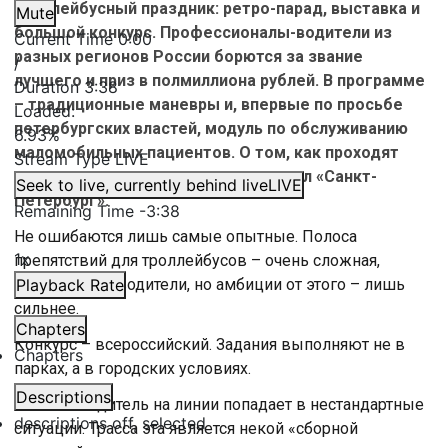
троллейбусный праздник: ретро-парад, выставка и
Mute
большой конкурс. Профессионалы-водители из
Current Time
0:00
разных регионов России борются за звание
/
лучшего и приз в полмиллиона рублей. В программе
Duration
3:38
– традиционные маневры и, впервые по просьбе
Loaded
:
петербургских властей, модуль по обслуживанию
6.93%
маломобильных пациентов. О том, как проходят
Stream Type
LIVE
состязания, рассказывает телеканал «Санкт-
Seek to live, currently behind live
LIVE
Петербург».
Remaining Time
-
3:38
Не ошибаются лишь самые опытные. Полоса
1x
препятствий для троллейбусов – очень сложная,
соглашаются водители, но амбиции от этого – лишь
Playback Rate
сильнее.
Chapters
Конкурс – всероссийский. Задания выполняют не в
Chapters
парках, а в городских условиях.
Descriptions
«Любой водитель на линии попадает в нестандартные
descriptions off
, selected
ситуации. Трасса эта является некой «сборной