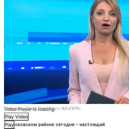
Video Player is loading.
Телеканал «Санкт-Петербург» / АО «ГАТР»
Play Video
В Московском районе сегодня – настоящий
Play