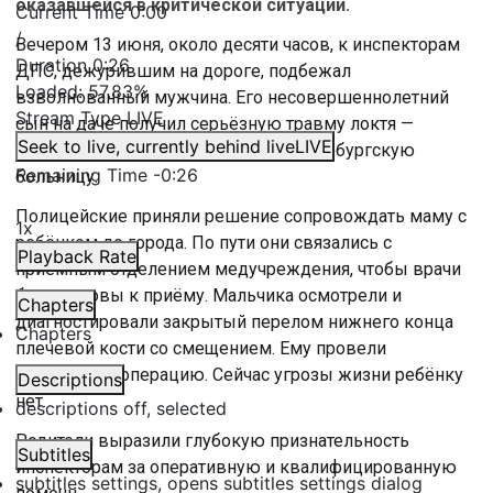
оказавшейся в критической ситуации.
Current Time
0:00
/
Вечером 13 июня, около десяти часов, к инспекторам
Duration
0:26
ДПС, дежурившим на дороге, подбежал
Loaded
:
57.83%
взволнованный мужчина. Его несовершеннолетний
Stream Type
LIVE
сын на даче получил серьёзную травму локтя —
Seek to live, currently behind live
LIVE
требовалась срочная доставка в петербургскую
Remaining Time
-
0:26
больницу.
Полицейские приняли решение сопровождать маму с
1x
ребёнком до города. По пути они связались с
Playback Rate
приёмным отделением медучреждения, чтобы врачи
были готовы к приёму. Мальчика осмотрели и
Chapters
диагностировали закрытый перелом нижнего конца
Chapters
плечевой кости со смещением. Ему провели
экстренную операцию. Сейчас угрозы жизни ребёнку
Descriptions
нет.
descriptions off
, selected
Родители выразили глубокую признательность
Subtitles
инспекторам за оперативную и квалифицированную
subtitles settings
, opens subtitles settings dialog