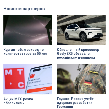
использованием бересты, листьев
Луначарского, выдавая
и янтаря дали новое прочтение
бездыханного мужчину за
Новости партнеров
народным сюжетам.
изрядно перебравшего приятеля.
Курган побил рекорд по
Обновленный кроссовер
количеству гроз за 55 лет
Geely EX5 обзавёлся
российским ценником
Грушко: Россия учтёт
Акции МТС резко
ядерные разработки
обвалились
Германии