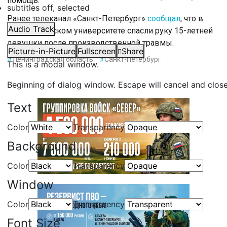
помощь.
subtitles off
, selected
Ранее телеканал «Санкт-Петербург»
сообщал
, что в
Audio Track
Педиатрическом университете спасли руку 15-летней
девушки после производственной травмы.
Picture-in-Picture
Fullscreen
Share
#
Ленинградская область
#
Санкт-Петербург
This is a modal window.
Beginning of dialog window. Escape will cancel and clos
Text
Color
Transparency
Background
Color
Transparency
Window
Color
Transparency
Font Size