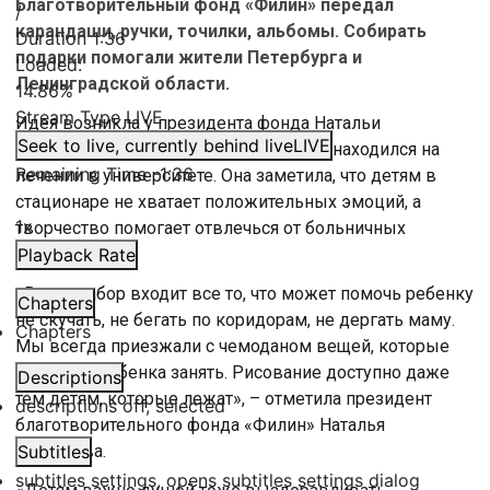
Благотворительный фонд «Филин» передал
/
карандаши, ручки, точилки, альбомы. Собирать
Duration
1:36
подарки помогали жители Петербурга и
Loaded
:
Ленинградской области.
14.86%
Stream Type
LIVE
Идея возникла у президента фонда Натальи
Seek to live, currently behind live
LIVE
Васильевой. Ее собственный ребенок находился на
Remaining Time
-
1:36
лечении в университете. Она заметила, что детям в
стационаре не хватает положительных эмоций, а
1x
творчество помогает отвлечься от больничных
будней.
Playback Rate
«В этот набор входит все то, что может помочь ребенку
Chapters
не скучать, не бегать по коридорам, не дергать маму.
Chapters
Мы всегда приезжали с чемоданом вещей, которые
помогали ребенка занять. Рисование доступно даже
Descriptions
тем детям, которые лежат», – отметила президент
descriptions off
, selected
благотворительного фонда «Филин» Наталья
Васильева.
Subtitles
subtitles settings
, opens subtitles settings dialog