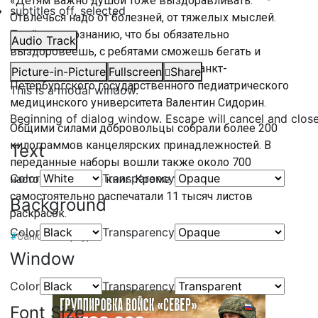
«Детям важно душой тоже выздоравливать.
subtitles off
, selected
Отвлечься надо от болезней, от тяжелых мыслей.
Прийти к осознанию, что бы обязательно
Audio Track
выздоровеешь, с ребятами сможешь бегать и
баловаться, – добавил проректор Санкт-
Picture-in-Picture
Fullscreen
Share
Петербургского государственного педиатрического
This is a modal window.
медицинского университета Валентин Сидорин.
Beginning of dialog window. Escape will cancel and clos
Общими силами добровольцы собрали более 200
килограммов канцелярских принадлежностей. В
Text
переданные наборы вошли также около 700
Color
Transparency
настольных игр и книг. Кроме того, волонтеры
самостоятельно распечатали 11 тысяч листов
Background
раскрасок.
Color
Transparency
#
Санкт-Петербург
Window
Color
Transparency
Font Size