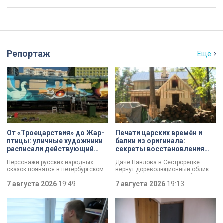
Репортаж
Ещё
От «Троецарствия» до Жар-
Печати царских времён и
птицы: уличные художники
балки из оригинала:
расписали действующий
секреты восстановления
состав метро Петербурга
дачи Павлова
Персонажи русских народных
Даче Павлова в Сестрорецке
сказок появятся в петербургском
вернут дореволюционный облик
подземном царстве! В депо
по особой программе «Рубль за
«Выборгское» завершился
7 августа 2026
19:49
метр». Это льготная арендная
7 августа 2026
19:13
масштабный съезд лучших
ставка, которая действует для
уличных художников страны — от
инвестора сразу после того, как он
Краснодара до Владивостока.
отреставрирует объект за свой
Мастерам передали в полное
счёт. По словам губернатора
распоряжение шесть
Александра Беглова, срок