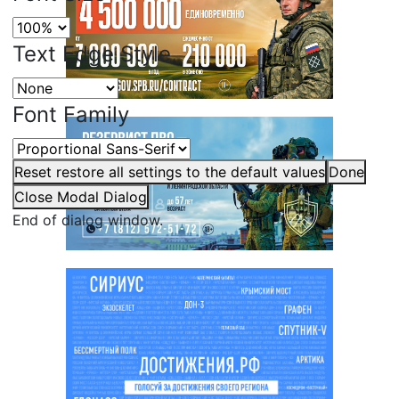
Text Edge Style
Font Family
Reset
restore all settings to the default values
Done
Close Modal Dialog
End of dialog window.