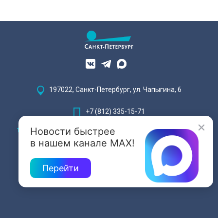
197022, Санкт-Петербург, ул. Чапыгина, 6
+7 (812) 335-15-71
Новости быстрее
Внимание! Отдельные видеоматериалы, размещенные на настоящем
сайте, могут содержать информацию, предназначенную для лиц,
в нашем канале MAX!
достигших 18 лет.
Перейти