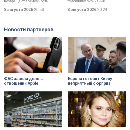
возвращают возможность
годовщину окончания
медицинского центра
двигаться без боли. Юбилей
Ленинградской битвы. Это День
отмечает Институт травматологии
8 августа 2026
20:53
воинской славы, который был
8 августа 2026
20:24
и ортопедии имени Р.Р. Вредена.
официально установлен в апреле
прошлого года.
Новости партнеров
ФАС завела дело в
Европа готовит Киеву
отношении Apple
неприятный сюрприз