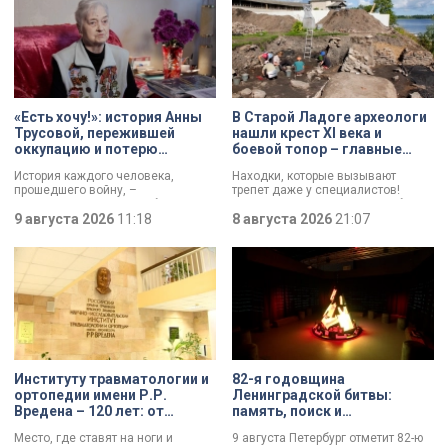
«Есть хочу!»: история Анны
В Старой Ладоге археологи
Трусовой, пережившей
нашли крест XI века и
оккупацию и потерю
боевой топор – главные
близких в 12 лет
трофеи экспедиции
История каждого человека,
Находки, которые вызывают
прошедшего войну, –
трепет даже у специалистов!
напоминание о цене победы.
Нательный крест возрастом более
Сколько испытаний выпало на
9 августа 2026
11:18
тысячи лет и боевой топор – вот
8 августа 2026
21:07
долю блокадников, тружеников
главные трофеи археологической
тыла, солдат, женщин и, конечно
экспедиции в Старой Ладоге в
же, детей. Три года скитаний,
этом году.
потеря близких, голод – в 12 лет
она осталась совершенно одна. О
судьбе Анны Трусовой,
пережившей оккупацию
Павловска и потерю близких.
Институту травматологии и
82-я годовщина
ортопедии имени Р.Р.
Ленинградской битвы:
Вредена – 120 лет: от
память, поиск и
императорской лечебницы
возвращение имен
Место, где ставят на ноги и
9 августа Петербург отметит 82-ю
до передового